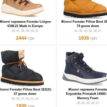
Жіночі черевики Forester Livigno
Жіночі Forester Pillow Boot 18
6348-21 Made in Europe
74 goose down
40, 41, 38, 36, 39, 37
41, 36, 40, 39, 38, 37
2444
1935
грн
грн
іночі Forester Pillow Boot 181121-
Жіночі черевики Foreste
27 goose down
Ergostrike Primaloft 14500-
Memory Foam
38, 39, 37, 36, 41, 40
36, 40, 39, 38, 37
1935
грн