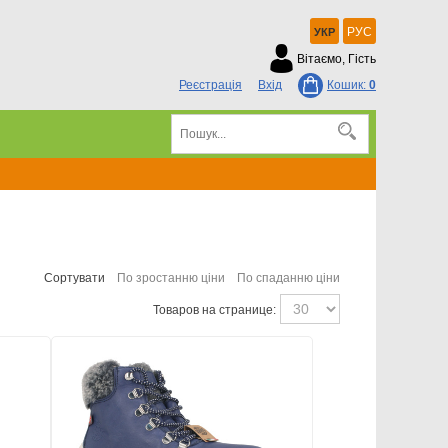
РУС
УКР
Вітаємо, Гість
Реєстрація
Вхід
Кошик:
0
Сортувати
По зростанню ціни
По спаданню ціни
Товаров на странице: