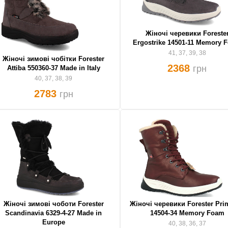
Жіночі черевики Foreste
Ergostrike 14501-11 Memory 
41, 37, 39, 38
Жіночі зимові чобітки Forester
2368
грн
Attiba 550360-37 Made in Italy
40, 37, 38, 39
2783
грн
Жіночі зимові чоботи Forester
Жіночі черевики Forester Prim
Scandinavia 6329-4-27 Made in
14504-34 Memory Foam
Europe
40, 38, 36, 37