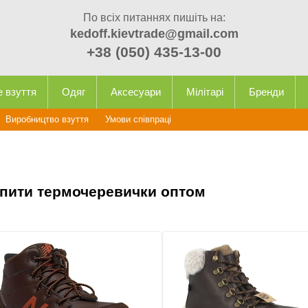
По всіх питаннях пишіть на:
kedoff.kievtrade@gmail.com
+38 (050) 435-13-00
е взуття
Одяг
Аксесуари
Мілітарі
Бренди
Виробництво взуття
Умови співпраці
пити термочеревички оптом