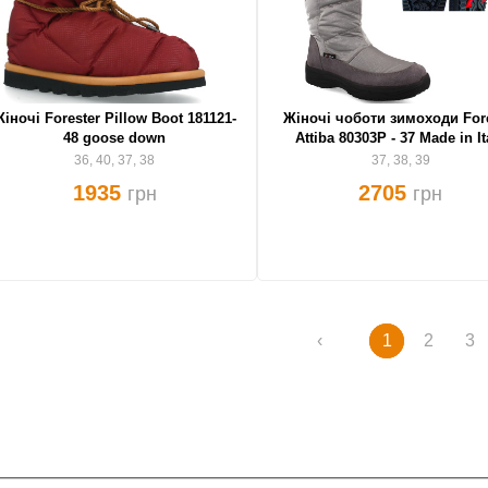
іночі Forester Pillow Boot 181121-
Жіночі чоботи зимоходи Fore
48 goose down
Attiba 80303P - 37 Made in It
36, 40, 37, 38
37, 38, 39
1935
2705
грн
грн
‹
1
2
3