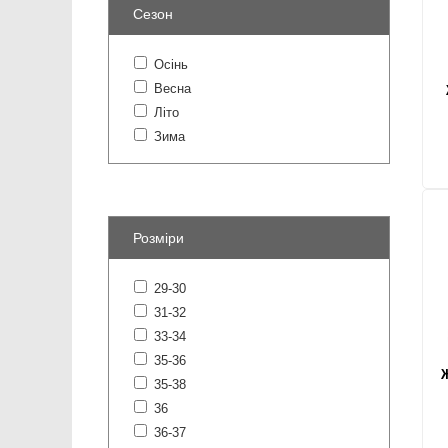
Сезон
Осінь
Весна
Літо
Зима
Розміри
29-30
31-32
33-34
35-36
Ж
35-38
36
36-37