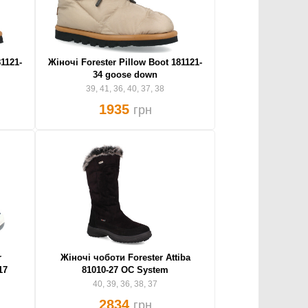
1121-
Жіночі Forester Pillow Boot 181121-
34 goose down
39, 41, 36, 40, 37, 38
1935
грн
r
Жіночі чоботи Forester Attiba
17
81010-27 OC System
40, 39, 36, 38, 37
2834
грн