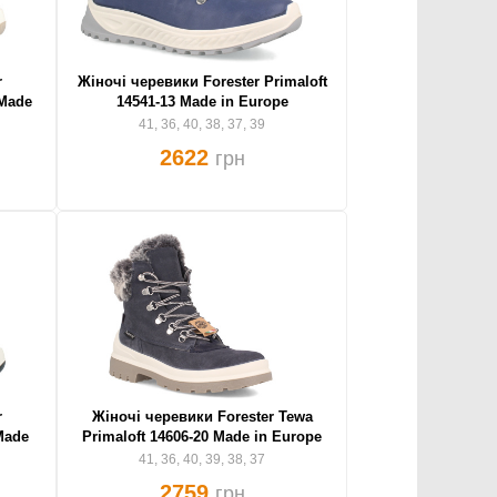
r
Жіночі черевики Forester Primaloft
 Made
14541-13 Made in Europe
41, 36, 40, 38, 37, 39
2622
грн
r
Жіночі черевики Forester Tewa
Made
Primaloft 14606-20 Made in Europe
41, 36, 40, 39, 38, 37
2759
грн