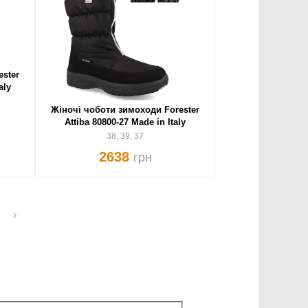
ster
aly
Жіночі чоботи зимоходи Forester
Attiba 80800-27 Made in Italy
38, 39, 37
2638
грн
›