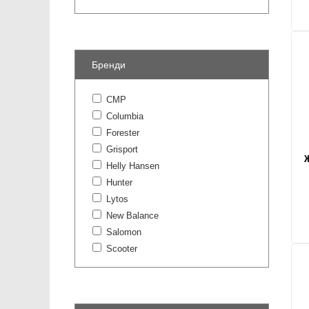
Бренди
CMP
Columbia
Forester
Grisport
Ж
Helly Hansen
Hunter
Lytos
New Balance
Salomon
Scooter