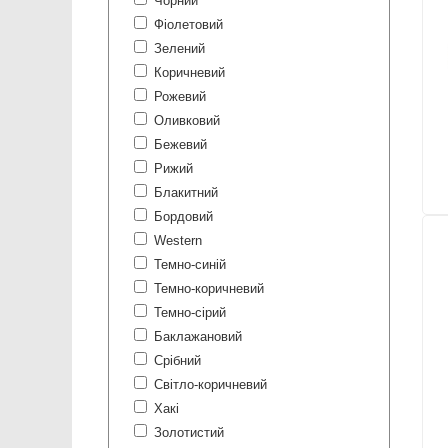
Чорний
Фіолетовий
Зелений
Коричневий
Рожевий
Оливковий
Бежевий
Рижий
Блакитний
Бордовий
Western
Темно-синій
Темно-коричневий
Темно-сірий
Баклажановий
Срібний
Світло-коричневий
Хакі
Золотистий