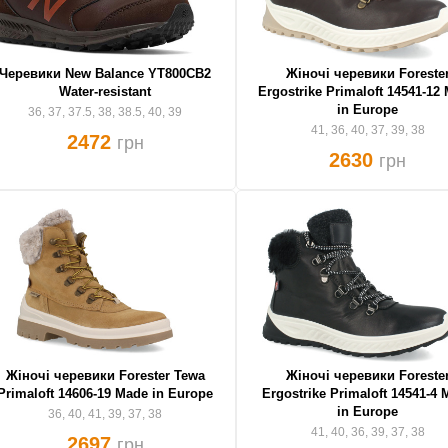
Черевики New Balance YT800CB2
Жіночі черевики Foreste
Water-resistant
Ergostrike Primaloft 14541-12
in Europe
36, 37, 37.5, 38, 38.5, 40, 39
41, 36, 40, 37, 39, 38
2472
грн
2630
грн
Жіночі черевики Forester Tewa
Жіночі черевики Foreste
Primaloft 14606-19 Made in Europe
Ergostrike Primaloft 14541-4 
in Europe
36, 40, 41, 39, 37, 38
41, 40, 36, 39, 37, 38
2697
грн