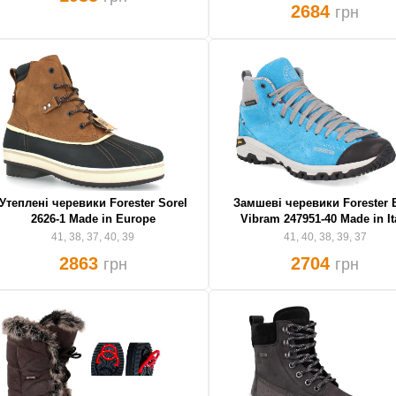
2684
грн
Утеплені черевики Forester Sorel
Замшеві черевики Forester 
2626-1 Made in Europe
Vibram 247951-40 Made in It
41, 38, 37, 40, 39
41, 40, 38, 39, 37
2863
2704
грн
грн