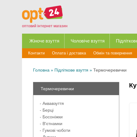
оптовий інтернет магазин
Жіноче взуття
Чоловіче взуття
Підлітков
Контакти
Оплата і доставка
Обмін та повернення
Головна
»
Підліткове взуття
»
Термочеревички
Ку
Термочеревички
- Аквавзуття
- Берці
- Босоніжки
- В'єтнамки
- Гумові чоботи