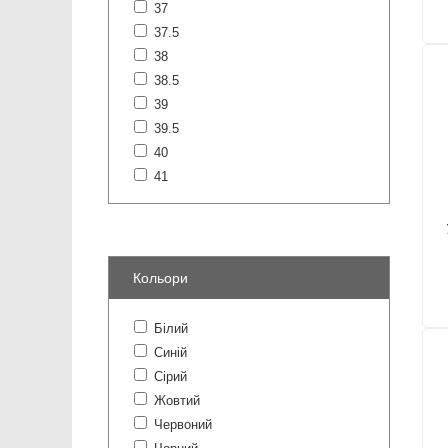
37
37.5
38
38.5
39
39.5
40
41
Кольори
Білий
Синій
Сірий
Жовтий
Червоний