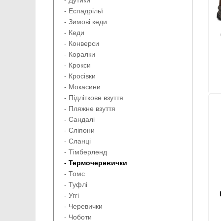
- Дутики
- Еспадрільї
- Зимові кеди
- Кеди
- Конверси
- Коралки
- Крокси
- Кросівки
- Мокасини
- Підліткове взуття
- Пляжне взуття
- Сандалі
- Сліпони
- Сланці
- Тімберленд
- Термочеревички
- Томс
- Туфлі
- Уггі
- Черевички
- Чоботи