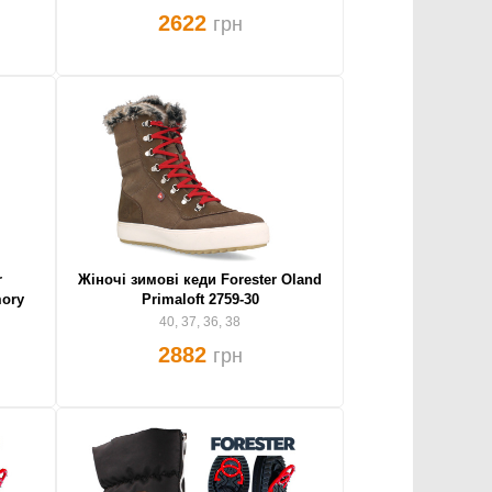
2622
грн
r
Жіночі зимові кеди Forester Oland
mory
Primaloft 2759-30
40, 37, 36, 38
2882
грн