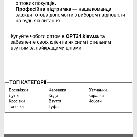
оптових покупців.
Професійна підтримка
— наша команда
завжди готова допомогти з вибором і відповісти
на будь-які питання.
Купуйте чоботи оптом в
OPT24.kiev.ua
та
забезпечте своїх клієнтів якісним і стильним
взуттям за найкращими цінами!
ТОП КАТЕГОРІЇ
Босоніжки
Черевики
В'єтнамки
Дутікі
Кеди
Коралки
Кросівки
Взуття
Чоботи
Тапочки
Туфлі