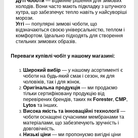
Дуті чоботи
— відмінне рішення для зимових
холодів. Вони часто мають підкладку з штучного
хутра, що забезпечує тепло навіть у найсуворіші
морози.
Уггі
— популярні зимові чоботи, що
відзначаються своєю універсальністю, теплом і
комфортом. Ідеально підходять для створення
стильних зимових образів.
Переваги купівлі чобіт у нашому магазині:
Широкий вибір
— у нашому асортименті є
чоботи на будь-який смак і сезон, як для
чоловіків, так і для жінок.
Оригінальна продукція
— ми продаємо
тільки сертифіковану продукцію від
перевірених брендів, таких як
Forester
,
CMP
,
Lytos
та інших.
Висока якість та інноваційні технології
—
чоботи оснащені сучасними мембранами та
матеріалами, що забезпечують зручність і
довговічність.
Низькі ціни
— ми пропонуємо вигідні ціни