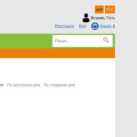
РУС
УКР
Вітаємо, Гість
Реєстрація
Вхід
Кошик:
0
ти
По зростанню ціни
По спаданню ціни