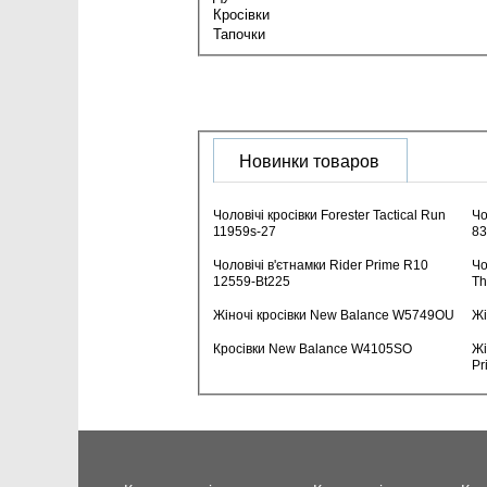
Кросівки
Тапочки
Новинки товаров
Чоловічі кросівки Forester Tactical Run
Чо
11959s-27
8
Чоловічі в'єтнамки Rider Prime R10
Чо
12559-Bt225
Th
Жіночі кросівки New Balance W5749OU
Жі
Кросівки New Balance W4105SO
Жі
Pr