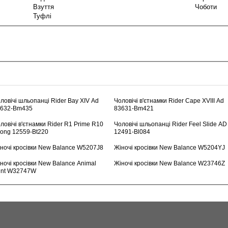
Взуття
Чоботи
Туфлі
ловічі шльопанці Rider Bay XIV Ad
Чоловічі в'єтнамки Rider Cape XVIII Ad
3632-Bm435
83631-Bm421
ловічі в'єтнамки Rider R1 Prime R10
Чоловічі шльопанці Rider Feel Slide AD
ong 12559-Bt220
12491-Bl084
ночі кросівки New Balance W5207J8
Жіночі кросівки New Balance W5204YJ
ночі кросівки New Balance Animal
Жіночі кросівки New Balance W23746Z
int W32747W