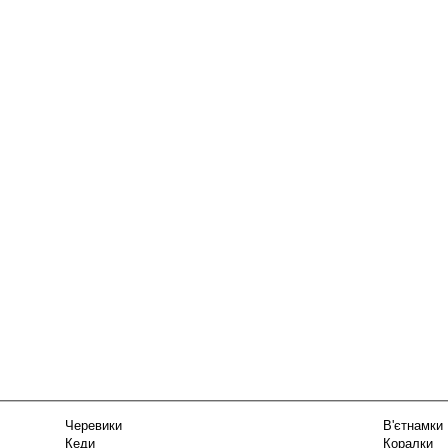
Черевики
В'єтнамки
Кеди
Коралки