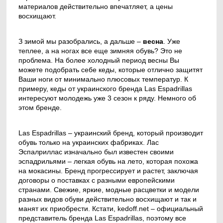
материалов действительно впечатляет, а цены
восхищают.
З зимой мы разобрались, а дальше –
весна
. Уже
теплее, а на ногах все еще зимняя обувь? Это не
проблема. На более холодный период весны Вы
можете подобрать себе кеды, которые отлично защитят
Ваши ноги от минимально плюсовых температур. К
примеру, кеды от украинского бренда Las Espadrillas
интересуют молодежь уже 3 сезон к ряду. Немного об
этом бренде.
Las Espadrillas – украинский бренд, который производит
обувь только на украинских фабриках. Лас
Эспалриллас изначально был известен своими
эспадрильями – легкая обувь на лето, которая похожа
на мокасины. Бренд прогрессирует и растет, заключая
договоры о поставках с разными европейскими
странами. Свежие, яркие, модные расцветки и модели
разных видов обуви действительно восхищают и так и
манят их приобрести. Кстати, kedoff.net – официальный
представитель бренда Las Espadrillas, поэтому все