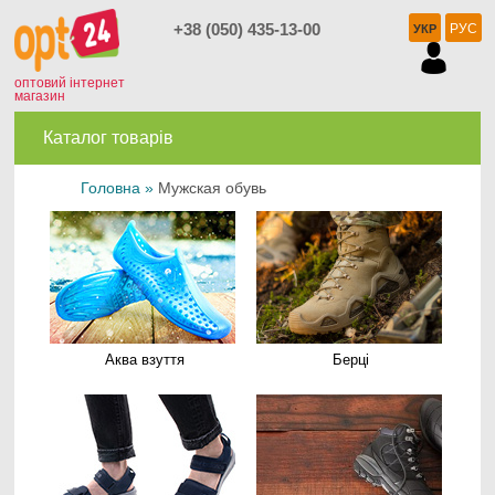
+38 (050) 435-13-00
РУС
УКР
оптовий інтернет
магазин
Каталог товарів
Головна
»
Мужская обувь
Аква взуття
Берці