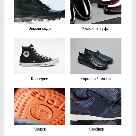
Зимові кеди
Класичні туфлі
Конверси
Коралки Чоловічі
Крокси
Кросівки