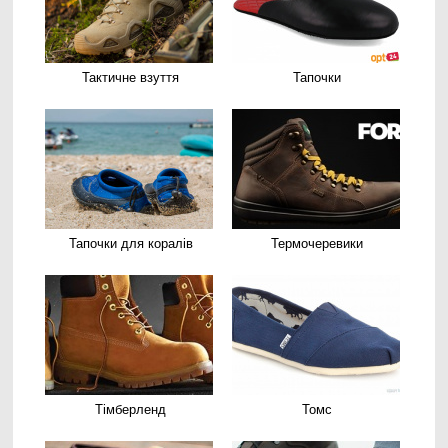
Тактичне взуття
Тапочки
Тапочки для коралів
Термочеревики
Тімберленд
Томс