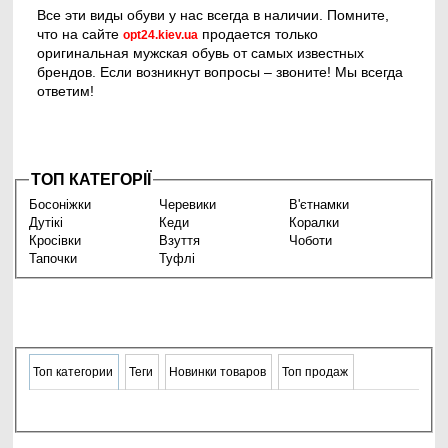
Все эти виды обуви у нас всегда в наличии. Помните,
что на сайте
продается только
opt24.kiev.ua
оригинальная мужская обувь от самых известных
брендов. Если возникнут вопросы – звоните! Мы всегда
ответим!
ТОП КАТЕГОРІЇ
Босоніжки
Черевики
В'єтнамки
Дутікі
Кеди
Коралки
Кросівки
Взуття
Чоботи
Тапочки
Туфлі
Топ категории
Теги
Новинки товаров
Топ продаж