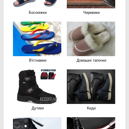
Босоніжки
Черевики
В'єтнамки
Домашні тапочки
Дутики
Кеди