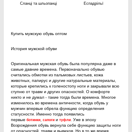
Сланці та шльопанці
Еспадрільї
Купить мужскую обувь оптом
История мужской обуви
Оригинальная мужская обувь была популярна даже в
самые давние времена. Первоначально обувью
считались обмотки из пальмовых листьев, кожа
животных, папирус и другие натуральные материалы,
которые крепились к голеностопу ноги и закрывали всю
ступню от травм и других опасностей. О комфорте
никто и не думал - такие тогда были времена. Многое
изменилось во времена античности, когда обувь у
мужчин впервые обрела функцию определения
статусности. Именно тогда появились
первые
,
и
. Уже в эпоху
ботинки
сапоги
туфли
Возрождения обувь вернула себе функцию защиты ноги
от опасностей, травм и вывихов. Но в то же время