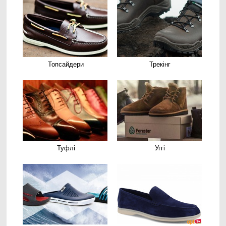
Топсайдери
Трекінг
Туфлі
Уггі