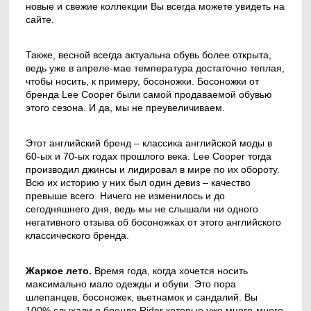
новые и свежие коллекции Вы всегда можете увидеть на
сайте.
Также, весной всегда актуальна обувь более открыта,
ведь уже в апреле-мае температура достаточно теплая,
чтобы носить, к примеру, босоножки. Босоножки от
бренда Lee Cooper были самой продаваемой обувью
этого сезона. И да, мы не преувеличиваем.
Этот английский бренд – классика английской моды в
60-ых и 70-ых годах прошлого века. Lee Cooper тогда
производил джинсы и лидировал в мире по их обороту.
Всю их историю у них был один девиз – качество
превыше всего. Ничего не изменилось и до
сегодняшнего дня, ведь мы не слышали ни одного
негативного отзыва об босоножках от этого английского
классического бренда.
Жаркое лето.
Время года, когда хочется носить
максимально мало одежды и обуви. Это пора
шлепанцев, босоножек, вьетнамок и сандалий. Вы
100% слыхали о бренде Rider которые уже много-много