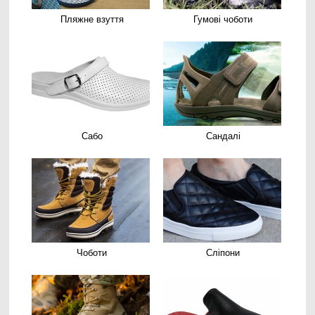
Пляжне взуття
Гумові чоботи
Сабо
Сандалі
Чоботи
Сліпони