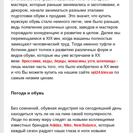
мастера, которые раньше занимались и заготовками, и
декором, начали заниматься разными этапами
подготовки обуви к продаже. Это значит, что купить
мужскую обувь стало немного легче, чем было раньше,
ведь появление различных цехов, заводов и мастеров
порождало конкуренцию и развитие в целом. Далее мы
перемещаемся в XIX век, когда машины полностью
замещают человеческий труд. Тогда именно туфли и
ботинки дают толчок к развитию различных форм и
видов обуви, которые мы уже встречаем в ХХ
веке.
,
,
,
-
Кроссовки
кеды
берцы
мокасины
,
угги
,
шлепанцы
лишь малая часть того, что было изобретено в ХХ веке
и что Вы можете купить на нашем сайте
по
opt24.kiev.ua
самым низким ценам.
Погода и обувь
Без сомнений, обувная индустрия на сегодняшний день
находиться чуть ли не на пике своей популярности.
Люди по всему миру следят за новыми коллекциями
известных брендов
,
,
, которые
Adidas
Nike
New Balance
каждый сезон радуют наши глаза и ноги новыми