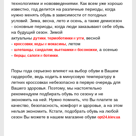
технологиями и нововведениями. Как всем уже хорошо
известно, год делится на различные периоды, когда
нужно менять обувь в зависимости от погодных
условий. Зима, весна, лето и осень, а также демисезон
- основные периоды, когда люди заказывают себе обувь
на будущий сезон. Зимой
актуальны
, весной
дутики
,
термоботинки
и
угги
-
, летом
кроссовки
,
кеды
и
мокасины
-
, а осенью
шлепанцы
,
сандалии
,
в
ье
тнамки
и
босоножки
-
.
берцы
,
сапоги
и
ботинки
Поры года серьезно влияют на выбор обуви в Вашем
гардеробе, ведь ходить в минусовую температуру в
летних кроссовках небезопасно в первую очередь для
Вашего здоровья. Поэтому, мы настоятельно
рекомендуем подбирать обувь по сезону и не
экономить на ней. Нужно помнить, что Вы платите за
качество, безопасность, комфорт и здоровье, а на этом
нельзя экономить. Кстати, подобрать обувь на любой
сезон Вы можете в нашем магазине обуви
opt24.kiev.ua