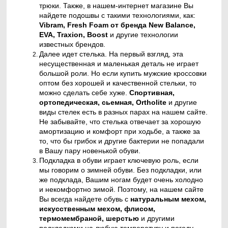
трюки. Также, в нашем-интернет магазине Вы
найдете подошвы с такими технологиями, как:
Vibram
,
Fresh
Foam
от бренда
New
Balance
,
EVA
,
Traxion
,
Boost
и другие технологии
известных брендов.
Далее идет стелька. На первый взгляд, эта
несущественная и маленькая деталь не играет
большой роли. Но если купить мужские кроссовки
оптом без хорошей и качественной стельки, то
можно сделать себе хуже.
Спортивная,
ортопедическая, сьемная,
Ortholite
и другие
виды стелек есть в разных парах на нашем сайте.
Не забывайте, что стелька отвечает за хорошую
амортизацию и комфорт при ходьбе, а также за
то, что бы грибок и другие бактерии не попадали
в Вашу пару новенькой обуви.
Подкладка в обуви играет ключевую роль, если
мы говорим о зимней обуви. Без подкладки, или
же подклада, Вашим ногам будет очень холодно
и некомфортно зимой. Поэтому, на нашем сайте
Вы всегда найдете обувь с
натуральным мехом,
искусственным мехом,
флисом,
термомембраной, шерстью
и другими