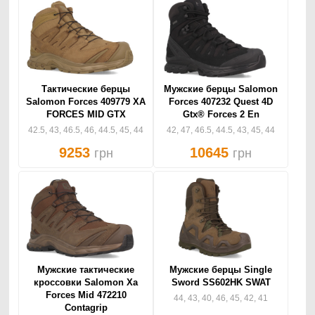
Тактические берцы
Мужские берцы Salomon
Salomon Forces 409779 XA
Forces 407232 Quest 4D
FORCES MID GTX
Gtx® Forces 2 En
42.5, 43, 46.5, 46, 44.5, 45, 44
42, 47, 46.5, 44.5, 43, 45, 44
9253
10645
грн
грн
Мужские тактические
Мужские берцы Single
кроссовки Salomon Xa
Sword SS602HK SWAT
Forces Mid 472210
44, 43, 40, 46, 45, 42, 41
Contagrip