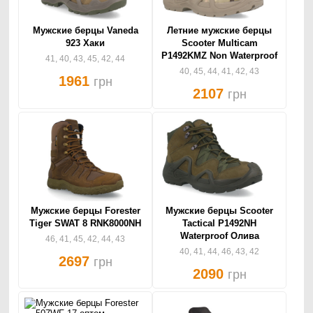
Мужские берцы Vaneda
Летние мужские берцы
923 Хаки
Scooter Multicam
P1492KMZ Non Waterproof
41, 40, 43, 45, 42, 44
40, 45, 44, 41, 42, 43
1961
грн
2107
грн
Мужские берцы Forester
Мужские берцы Scooter
Tiger SWAT 8 RNK8000NH
Tactical P1492NH
Waterproof Олива
46, 41, 45, 42, 44, 43
40, 41, 44, 46, 43, 42
2697
грн
2090
грн