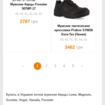
Мужские берцы Forester
507WF-17
40, 45, 41, 42, 44, 43
2787
грн
Мужские тактические
кроссовки Prabos S70656
Gore-Tex (Чехия)
40, 42, 41, 45, 44, 43
3462
грн
‹
1
2
3
4
5
›
Купить в Украине оптом мужские берцы Lowa, Magnum,
Scooter, Vogel, Vaneda, Forester