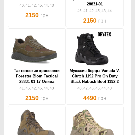
28831-01
46, 41, 42, 45, 44, 43
46, 41, 42, 45, 43, 44
2150
грн
2150
грн
Тактические кроссовки
Мужские берцы Vaneda V-
Forester Biom Tactical
Clutch 1192 Pro On Duty
28831-01-17 Олива
Black Nubuck Boot 1192-2
41, 46, 42, 45, 44, 43
40, 42, 46, 45, 44, 43
2150
4490
грн
грн