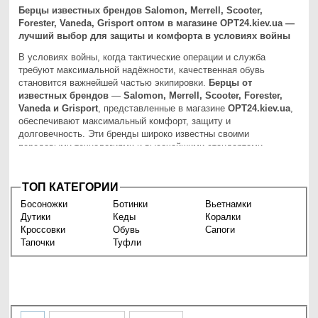
Берцы известных брендов Salomon, Merrell, Scooter,
Forester, Vaneda, Grisport оптом в магазине OPT24.kiev.ua —
лучший выбор для защиты и комфорта в условиях войны
В условиях войны, когда тактические операции и служба
требуют максимальной надёжности, качественная обувь
становится важнейшей частью экипировки.
Берцы от
известных брендов
—
Salomon, Merrell, Scooter, Forester,
Vaneda и Grisport
, представленные в магазине
OPT24.kiev.ua
,
обеспечивают максимальный комфорт, защиту и
долговечность. Эти бренды широко известны своими
передовыми технологиями и высочайшими стандартами
качества. Мы предлагаем вам приобрести
берцы оптом
по
выгодным условиям — идеальное решение для вашего
бизнеса, которое обеспечит доступ к лучшим моделям на
ТОП КАТЕГОРИИ
рынке.
Босоножки
Ботинки
Вьетнамки
Дутики
Кеды
Коралки
Преимущества берцев известных брендов
Кроссовки
Обувь
Сапоги
Тапочки
Туфли
Берцы от таких всемирно известных брендов, как
Salomon,
Merrell, Scooter, Forester, Vaneda и Grisport
, предлагают
целый ряд преимуществ, которые делают их идеальным
выбором для военных, туристов и любителей активного отдыха:
Прочность и долговечность