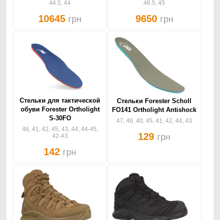
44.5, 44
46.5, 45
10645
9650
грн
грн
Стельки для тактической
Стельки Forester Scholl
обуви Forester Ortholight
FO141 Ortholight Antishock
S-30FO
47, 46, 40, 45, 41, 42, 44, 43
46, 41, 42, 45, 43, 44, 44-45,
129
грн
42-43
142
грн