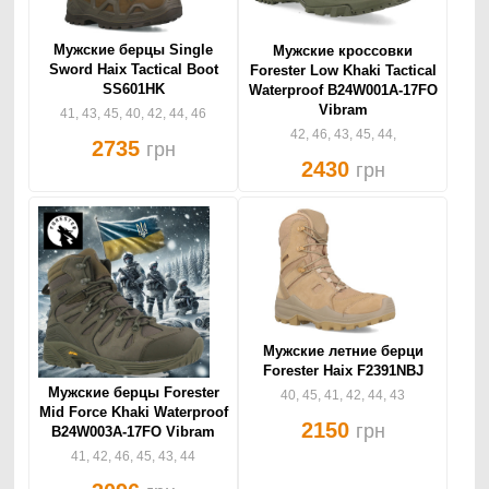
Мужские берцы Single
Мужские кроссовки
Sword Haix Tactical Boot
Forester Low Khaki Tactical
SS601HK
Waterproof B24W001A-17FO
Vibram
41, 43, 45, 40, 42, 44, 46
42, 46, 43, 45, 44,
2735
грн
2430
грн
Мужские летние берци
Forester Haix F2391NBJ
Мужские берцы Forester
40, 45, 41, 42, 44, 43
Mid Force Khaki Waterproof
2150
грн
B24W003A-17FO Vibram
41, 42, 46, 45, 43, 44