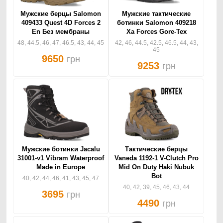
Мужские берцы Salomon
Мужские тактические
409433 Quest 4D Forces 2
ботинки Salomon 409218
En Без мембраны
Xa Forces Gore-Tex
48, 44.5, 46, 47, 46.5, 43, 44, 45
42, 46, 44.5, 42.5, 46.5, 44, 43,
45
9650
грн
9253
грн
Мужские ботинки Jacalu
Тактические берцы
31001-v1 Vibram Waterproof
Vaneda 1192-1 V-Clutch Pro
Made in Europe
Mid On Duty Haki Nubuk
Bot
40, 42, 44, 46, 41, 43, 45, 47
40, 42, 39, 45, 46, 43, 44
3695
грн
4490
грн