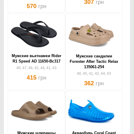
307
грн
570
грн
Мужские вьетнамки Rider
Мужские сандалии
R1 Speed AD 11650-Bc317
Forester After Tactic Relax
135061-254
40, 47, 46, 42, 44, 41, 43
40, 45, 41, 42, 44, 43
415
грн
362
грн
Мужские шлепанцы
Акваобувь Coral Coast