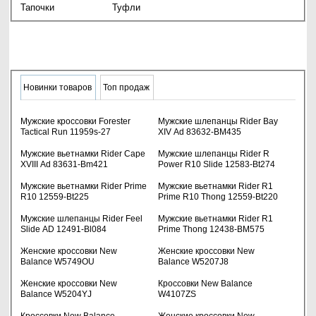
Тапочки
Туфли
коралловых тапочек:
Итальянское качество и надёжность
Производство в Италии гарантирует высокое качество и
долговечность. Итальянские мастера известны
вниманием к деталям и использованием прочных
Новинки товаров
Топ продаж
материалов, что делает
мужские коралловые тапочки
надёжными и долговечными.
Мужские кроссовки Forester
Мужские шлепанцы Rider Bay
Защита от кораллов и острых камней
Tactical Run 11959s-27
XIV Ad 83632-BM435
Коралловые тапочки
специально разработаны для
Мужские вьетнамки Rider Cape
Мужские шлепанцы Rider R
защиты ног от острых рифов и камней. Специальные
XVIII Ad 83631-Bm421
Power R10 Slide 12583-Bt274
элементы в подошве обеспечивают максимальную
Мужские вьетнамки Rider Prime
Мужские вьетнамки Rider R1
защиту и безопасность при ходьбе по морскому дну.
R10 12559-Bt225
Prime R10 Thong 12559-Bt220
Водонепроницаемость и быстрое высыхание
Мужские шлепанцы Rider Feel
Мужские вьетнамки Rider R1
Акваобувь для мужчин
изготовлена из
Slide AD 12491-Bl084
Prime Thong 12438-BM575
водоотталкивающих материалов, что обеспечивает
Женские кроссовки New
Женские кроссовки New
быстрое высыхание и комфорт при длительном
Balance W5749OU
Balance W5207J8
использовании в воде.
Женские кроссовки New
Кроссовки New Balance
Противоскользящая подошва
Balance W5204YJ
W4107ZS
Подошва с антискользящими свойствами обеспечивает