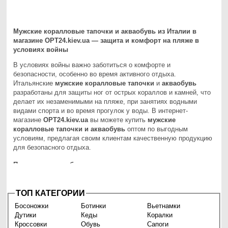
Мужские коралловые тапочки и
акваобувь
из Италии в
магазине OPT24.kiev.ua — защита и комфорт на пляже в
условиях войны
В условиях войны важно заботиться о комфорте и
безопасности, особенно во время активного отдыха.
Итальянские
мужские коралловые тапочки
и
акваобувь
разработаны для защиты ног от острых кораллов и камней, что
делает их незаменимыми на пляже, при занятиях водными
видами спорта и во время прогулок у воды. В интернет-
магазине
OPT24.kiev.ua
вы можете купить
мужские
коралловые тапочки и
акваобувь
оптом по выгодным
условиям, предлагая своим клиентам качественную продукцию
для безопасного отдыха.
Почему стоит выбрать мужские
коралловые тапочки
и
акваобувь из Италии?
Итальянские
коралловые тапочки
для мужчин созданы для
ТОП КАТЕГОРИИ
защиты ног при прогулках по каменистым поверхностям и
Босоножки
Ботинки
Вьетнамки
рифам. Современные технологии и прочные материалы делают
Дутики
Кеды
Коралки
эти модели идеальными для пляжного отдыха и активного
Кроссовки
Обувь
Сапоги
использования на воде. Основные преимущества итальянских