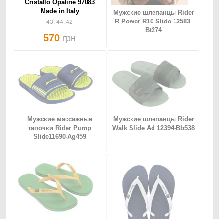
Cristallo Opaline 97083
Made in Italy
Мужские шлепанцы Rider
R Power R10 Slide 12583-
43, 44, 42
Bt274
570
грн
Мужские массажные
Мужские шлепанцы Rider
тапочки Rider Pump
Walk Slide Ad 12394-Bb538
Slide11690-Ag459