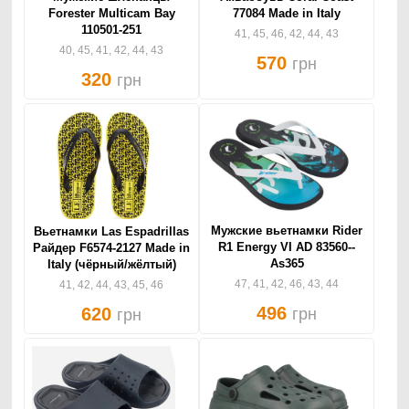
Forester Multicam Bay
77084 Made in Italy
110501-251
41, 45, 46, 42, 44, 43
40, 45, 41, 42, 44, 43
570
грн
320
грн
Мужские вьетнамки Rider
Вьетнамки Las Espadrillas
R1 Energy VI AD 83560--
Райдер F6574-2127 Made in
As365
Italy (чёрный/жёлтый)
47, 41, 42, 46, 43, 44
41, 42, 44, 43, 45, 46
496
620
грн
грн