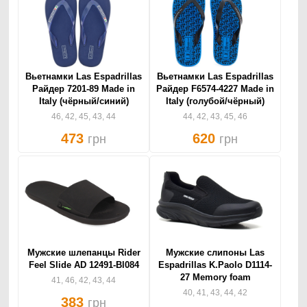
Вьетнамки Las Espadrillas
Вьетнамки Las Espadrillas
Райдер 7201-89 Made in
Райдер F6574-4227 Made in
Italy (чёрный/синий)
Italy (голубой/чёрный)
46, 42, 45, 43, 44
44, 42, 43, 45, 46
473
620
грн
грн
Мужские шлепанцы Rider
Мужские слипоны Las
Feel Slide AD 12491-Bl084
Espadrillas K.Paolo D1114-
27 Memory foam
41, 46, 42, 43, 44
40, 41, 43, 44, 42
383
грн