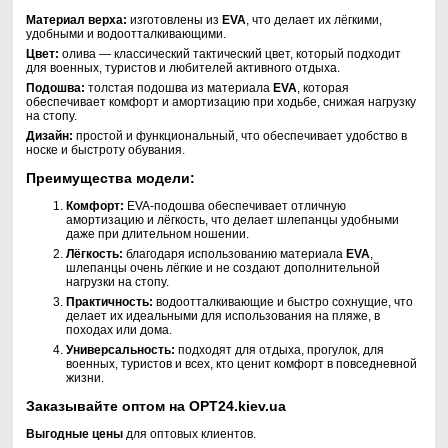
Материал верха:
изготовлены из
EVA
, что делает их лёгкими,
удобными и водоотталкивающими.
Цвет:
олива — классический тактический цвет, который подходит
для военных, туристов и любителей активного отдыха.
Подошва:
толстая подошва из материала
EVA
, которая
обеспечивает комфорт и амортизацию при ходьбе, снижая нагрузку
на стопу.
Дизайн:
простой и функциональный, что обеспечивает удобство в
носке и быстроту обувания.
Преимущества модели:
Комфорт:
EVA-подошва обеспечивает отличную
амортизацию и лёгкость, что делает шлепанцы удобными
даже при длительном ношении.
Лёгкость:
благодаря использованию материала
EVA
,
шлепанцы очень лёгкие и не создают дополнительной
нагрузки на стопу.
Практичность:
водоотталкивающие и быстро сохнущие, что
делает их идеальными для использования на пляже, в
походах или дома.
Универсальность:
подходят для отдыха, прогулок, для
военных, туристов и всех, кто ценит комфорт в повседневной
жизни.
Заказывайте оптом на OPT24.kiev.ua
Выгодные цены
для оптовых клиентов.