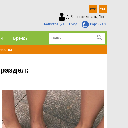
УКР
РУС
Добро пожаловать, Гость
Регистрация
Вход
Корзина:
0
ри
Бренды
ичества
раздел: