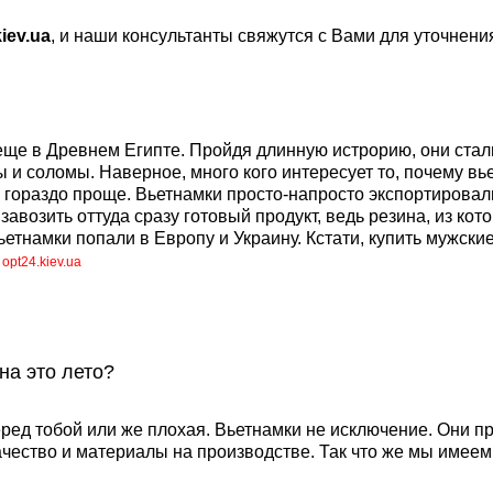
iev.ua
, и наши консультанты свяжутся с Вами для уточнени
 еще в Древнем Египте. Пройдя длинную истрорию, они стал
 и соломы. Наверное, много кого интересует то, почему вь
сё гораздо проще. Вьетнамки просто-напросто экспортирова
возить оттуда сразу готовый продукт, ведь резина, из кото
етнамки попали в Европу и Украину. Кстати, купить мужски
е
opt24.kiev.ua
на это лето?
ед тобой или же плохая. Вьетнамки не исключение. Они пр
чество и материалы на производстве. Так что же мы имеем