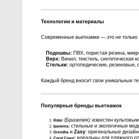
Технологии и материалы
Современные вьетнамки — это не только п
Подошвы:
ПВХ, пористая резина, микр
Верх:
Винил, текстиль, синтетическая к
Стельки:
ортопедические, резиновые, 
Каждый бренд вносит свои уникальные те
Популярные бренды вьетнамок
(Бразилия): известен культовыми 
Rider
: стильные и экологичные моде
Ipanema
и
Zaxy
: оригинальные дизай
Grendha
: идеальны для пляжного о
Coral Coast