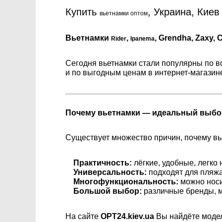
Купить
, Украина, Киев
вьетнамки оптом
Вьетнамки
,
, Grendha, Zaxy,
Rider
Ipanema
Сегодня вьетнамки стали популярны по вс
и по выгодным ценам в интернет-магази
Почему вьетнамки — идеальный выбор
Существует множество причин, почему в
Практичность:
лёгкие, удобные, легко
Универсальность:
подходят для пляжа,
Многофункциональность:
можно носи
Большой выбор:
различные бренды, м
На сайте
OPT24.kiev.ua
Вы найдёте модел