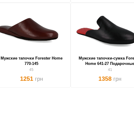
Мужские тапочки Forester Home
Мужские тапочки-сумка Fore
770-145
Home 641-27 Подарочны
45
41
1251
1358
грн
грн