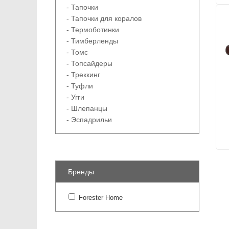
- Тапочки
- Тапочки для коралов
- Термоботинки
- Тимберленды
- Томс
- Топсайдеры
- Треккинг
- Туфли
- Угги
- Шлепанцы
- Эспадрильи
Бренды
Forester Home