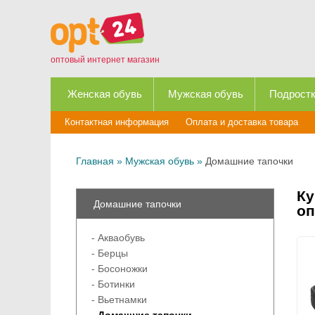
оптовый интернет магазин
Женская обувь
Мужская обувь
Подростк
Контактная информация
Оплата и доставка товара
Главная
»
Мужская обувь
»
Домашние тапочки
Ку
Домашние тапочки
оп
- Акваобувь
- Берцы
- Босоножки
- Ботинки
- Вьетнамки