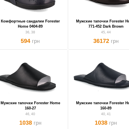
Комфортные сандалии Forester
Мужские тапочки Forester 
Home 0404-89
771-452 Dark Brown
36, 38
45, 44
594
36172
грн
грн
Мужские тапочки Forester Home
Мужские тапочки Forester 
160-27
160-89
46, 40
40, 41
1038
1038
грн
грн