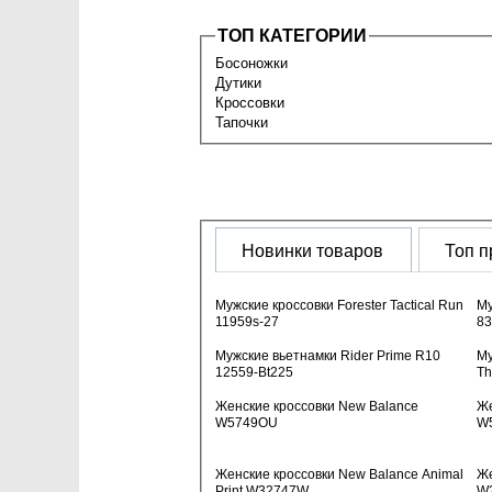
ТОП КАТЕГОРИИ
Босоножки
Дутики
Кроссовки
Тапочки
Новинки товаров
Топ 
Мужские кроссовки Forester Tactical Run
Му
11959s-27
8
Мужские вьетнамки Rider Prime R10
Му
12559-Bt225
Th
Женские кроссовки New Balance
Же
W5749OU
W
Женские кроссовки New Balance Animal
Же
Print W32747W
W