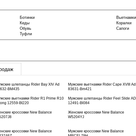
Ботинки
Вьетнамки
Кеды
Коралки
Обувь
Сапоги
Туфли
продаж
жские шлепанцы Rider Bay XIV Ad
Мужские вьетнамки Rider Cape XVIII Ad
3632-BM435
83631-Bm421
жские вьетнамки Rider R1 Prime R10
Мужские шлепанцы Rider Feel Slide AD
ong 12559-Bt220
12491-Bl084
нские кроссовки New Balance
Женские кроссовки New Balance
5207J8
W5204YJ
нские кроссовки New Balance
Мужские кроссовки New Balance
23746Z
MRCEL79H