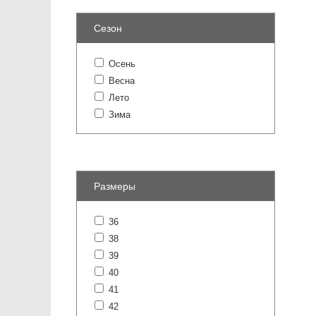
Сезон
Осень
Весна
Лето
Зима
Размеры
36
38
39
40
41
42