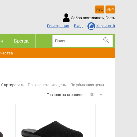
УКР
РУС
Добро пожаловать, Гость
Регистрация
Вход
Корзина:
0
ри
Бренды
ичества
Сортировать
По возростанию цены
По убыванию цены
Товаров на странице: