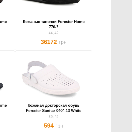
Home
Кожаные тапочки Forester Home
770-3
44, 42
36172
грн
Home
Кожаная докторская обувь
Forester Sanitar 0404-13 White
39, 45
594
грн