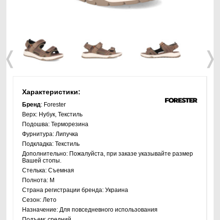
❬
❭
Характеристики:
Бренд
: Forester
Верх:
Нубук, Текстиль
Подошва:
Терморезина
Фурнитура:
Липучка
Подкладка:
Текстиль
Дополнительно:
Пожалуйста, при заказе указывайте размер
Вашей стопы.
Стелька:
Съемная
Полнота:
M
Страна регистрации бренда:
Украина
Сезон:
Лето
Назначение:
Для повседневного использования
Подъем:
средний