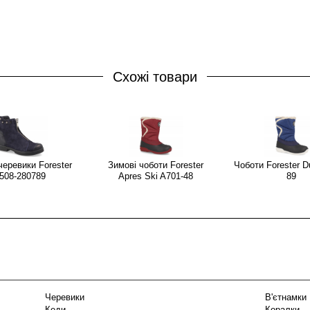
Схожі товари
черевики Forester
Зимові чоботи Forester
Чоботи Forester D
508-280789
Apres Ski A701-48
89
Черевики
В'єтнамки
Кеди
Коралки