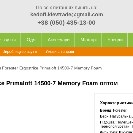
По всіх питаннях пишіть на:
kedoff.kievtrade@gmail.com
+38 (050) 435-13-00
е взуття
Одяг
Аксесуари
Мілітарі
Бренди
Виробництво взуття
Умови співпраці
 Forester Ergostrike Primaloft 14500-7 Memory Foam
ike Primaloft 14500-7 Memory Foam оптом
Характеристик
Бренд
: Forester
Верх:
Натуральна 
Підошва:
Полегшен
Термополіуретан, 
Фурнітура:
Шнурівк