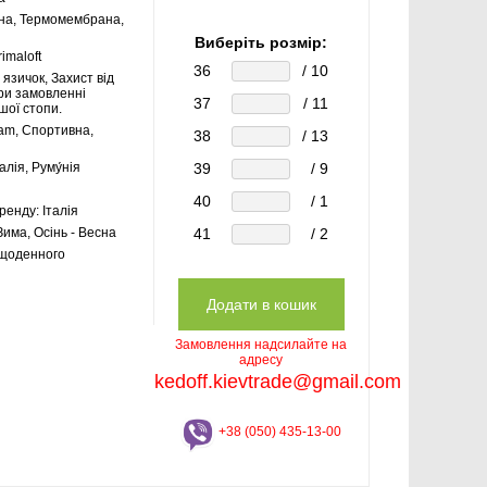
а, Термомембрана,
Виберіть розмір:
rimaloft
36
/ 10
язичок, Захист від
при замовленні
37
/ 11
шої стопи.
am, Спортивна,
38
/ 13
талія, Руму́нія
39
/ 9
40
/ 1
бренду:
Італія
Зима, Осінь - Весна
41
/ 2
щоденного
Замовлення надсилайте на
адресу
kedoff.kievtrade@gmail.com
+38 (050) 435-13-00