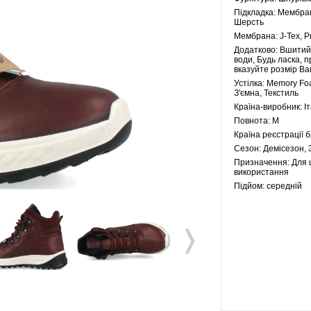
Підкладка:
Мембран
Шерсть
Мембрана:
J-Tex, P
Додатково:
Вшитий 
води, Будь ласка, 
вказуйте розмір Ва
Устілка:
Memory Fo
З'ємна, Текстиль
Країна-виробник:
І
Повнота:
M
Країна реєстрації 
Сезон:
Демісезон, 
Призначення:
Для 
використання
Підйом:
середній
❭