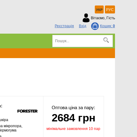
РУС
УКР
Вітаємо, Гість
Реєстрація
Вхід
Кошик:
0
и:
Оптова ціна за пару:
2684 грн
шкіра
а мікропора,
мінімальне замовлення 10 пар
Термогума
а