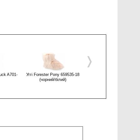
❭
uck A701-
Уггі Forester Pony 659535-18
Уггі Forester 659535-22
(чорний/білий)
(зелений)