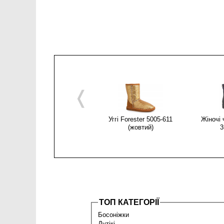
❬
Уггі Forester 5005-611
Жіночі 
(жовтий)
3
ТОП КАТЕГОРІЇ
Босоніжки
Дутікі