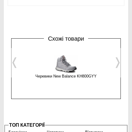
Схожі товари
❬
❭
Черевики New Balance KH800GYY
Чере
ТОП КАТЕГОРІЇ