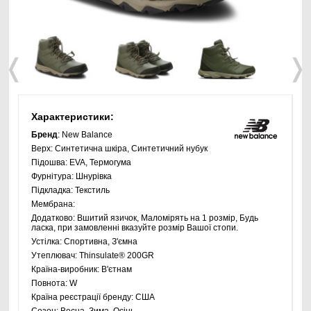
❬
❭
Характеристики:
Бренд
: New Balance
Верх:
Синтетична шкіра, Синтетичний нубук
Підошва:
EVA, Термогума
Фурнітура:
Шнурівка
Підкладка:
Текстиль
Мембрана:
Додатково:
Вшитий язичок, Маломірять на 1 розмір, Будь
ласка, при замовленні вказуйте розмір Вашої стопи.
Устілка:
Спортивна, З'ємна
Утеплювач:
Thinsulate® 200GR
Країна-виробник:
В'єтнам
Повнота:
W
Країна реєстрації бренду:
США
Сезон:
Весна, Зима, Осінь