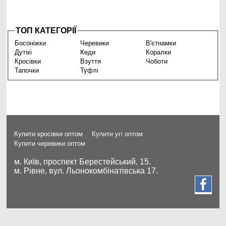
ТОП КАТЕГОРІЇ
Босоніжки
Черевики
В'єтнамки
Дутікі
Кеди
Коралки
Кросівки
Взуття
Чоботи
Тапочки
Туфлі
Купити кросівки оптом
Купити угі оптом
Купити черевики оптом
м. Київ, проспект Берестейський, 15.
м. Рівне, вул. Льонокомбінатівська 17.