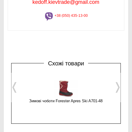
kedoff.kievtrade@gmail.com
+38 (050) 435-13-00
Схожі товари
❬
❭
Зимові чоботи Forester Apres Ski A701-48
Чо