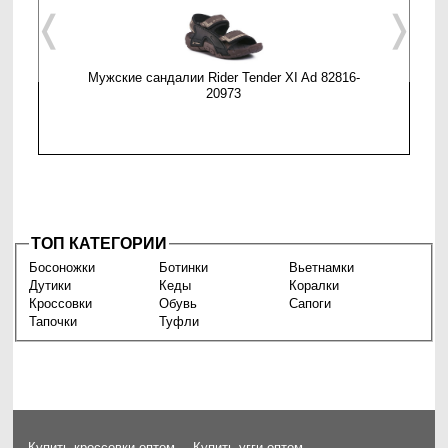
❬
❭
Мужские сандалии Rider Tender XI Ad 82816-
Мужские
20973
ТОП КАТЕГОРИИ
Босоножки
Ботинки
Вьетнамки
Дутики
Кеды
Коралки
Кроссовки
Обувь
Сапоги
Тапочки
Туфли
Купить кроссовки оптом
Купить угги оптом