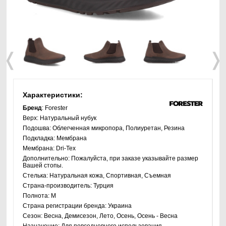
❬
❭
Характеристики:
Бренд
: Forester
Верх:
Натуральный нубук
Подошва:
Облегченная микропора, Полиуретан, Резина
Подкладка:
Мембрана
Мембрана:
Dri-Tex
Дополнительно:
Пожалуйста, при заказе указывайте размер
Вашей стопы.
Стелька:
Натуральная кожа, Спортивная, Съемная
Страна-производитель:
Турция
Полнота:
M
Страна регистрации бренда:
Украина
Сезон:
Весна, Демисезон, Лето, Осень, Осень - Весна
Назначение:
Для повседневного использования