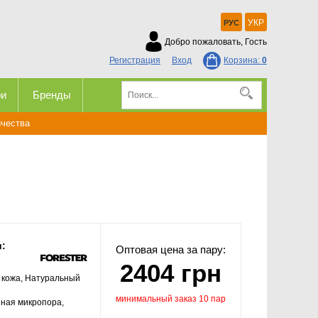
УКР
РУС
Добро пожаловать, Гость
Регистрация
Вход
Корзина:
0
ри
Бренды
ичества
и:
Оптовая цена за пару:
2404 грн
 кожа, Натуральный
минимальный заказ 10 пар
ная микропора,