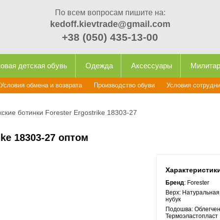
По всем вопросам пишите на:
kedoff.kievtrade@gmail.com
+38 (050) 435-13-00
овая детская обувь
Одежда
Аксессуары
Милита
Условия обмена и возврата
Производство обуви
Условия сотрудн
ские ботинки Forester Ergostrike 18303-27
ike 18303-27 оптом
Характеристик
Бренд
: Forester
Верх:
Натуральная
нубук
Подошва:
Облегчен
Термоэластопласт