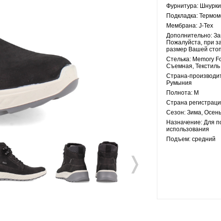
Фурнитура:
Шнурки
Подкладка:
Термом
Мембрана:
J-Tex
Дополнительно:
За
Пожалуйста, при з
размер Вашей сто
Стелька:
Memory F
Съемная, Текстиль
Страна-производи
Румыния
Полнота:
M
Страна регистраци
Сезон:
Зима, Осен
Назначение:
Для п
использования
Подъем:
средний
❭