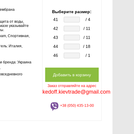
ембрана
Выберите размер:
41
/ 4
щита от воды,
аказе указывайте
42
/ 11
пы.
oam, Спортивная,
43
/ 11
тель:
Италия,
44
/ 18
46
/ 1
и бренда:
Украина
ь
овседневного
Заказ отправляйте на адрес
kedoff.kievtrade@gmail.com
+38 (050) 435-13-00