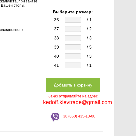
жалуйста, при заказе
 Вашей стопы.
Выберите размер:
36
/ 1
37
/ 2
овседневного
38
/ 3
39
/ 5
40
/ 3
41
/ 1
Заказ отправляйте на адрес
kedoff.kievtrade@gmail.com
+38 (050) 435-13-00