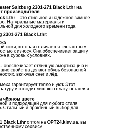
ter Salzburg 2301-271 Black Lthr на
от производителя
ck Lthr
– это стильное и надёжное зимнее
тво. Натуральные материалы и
льной для холодного времени года.
2301-271 Black Lthr:
ожа
ой кожи, которая отличается элегантным
стью к износу. Она обеспечивает защиту
аже в суровых условиях.
ы обеспечивает отличную амортизацию и
ящие свойства делают обувь безопасной
остях, включая снег и лёд.
меха гарантирует тепло и уют. Этот
атуру и отводит лишнюю влагу, оставляя
м чёрном цвете
ной и подходящей для любого стиля
о. Стильный и практичный выбор для
1 Black Lthr
оптом на
OPT24.kiev.ua
, вы
ественному сервису.