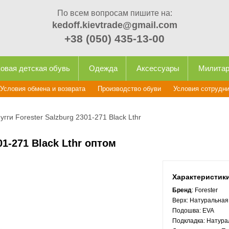
По всем вопросам пишите на:
kedoff.kievtrade@gmail.com
+38 (050) 435-13-00
овая детская обувь
Одежда
Аксессуары
Милита
Условия обмена и возврата
Производство обуви
Условия сотрудн
гги Forester Salzburg 2301-271 Black Lthr
01-271 Black Lthr оптом
Характеристик
Бренд
: Forester
Верх:
Натуральная
Подошва:
EVA
Подкладка:
Натура