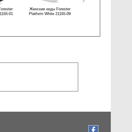
orester
Женские кеды Forester
Женские угги Forester Isch
21165-01
Platform White 21165-09
2304-45 Chocolate Nbk