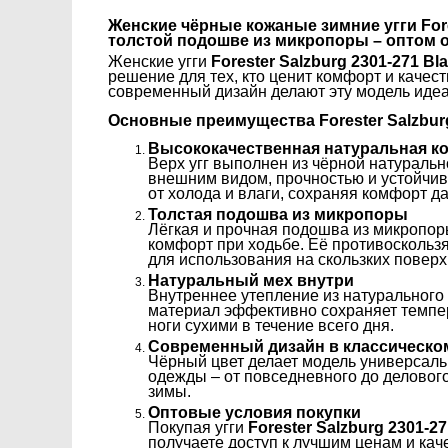
Женские чёрные кожаные зимние угги Fores
толстой подошве из микропоры – оптом 
Женские угги
Forester Salzburg 2301-271 Bla
решение для тех, кто ценит комфорт и качес
современный дизайн делают эту модель идеа
Основные преимущества Forester Salzburg 
Высококачественная натуральная к
Верх угг выполнен из чёрной натуральн
внешним видом, прочностью и устойчиво
от холода и влаги, сохраняя комфорт д
Толстая подошва из микропоры
Лёгкая и прочная подошва из микропор
комфорт при ходьбе. Её противоскольз
для использования на скользких поверхн
Натуральный мех внутри
Внутреннее утепление из натурального 
материал эффективно сохраняет темпер
ноги сухими в течение всего дня.
Современный дизайн в классическо
Чёрный цвет делает модель универсаль
одежды – от повседневного до деловог
зимы.
Оптовые условия покупки
Покупая угги
Forester Salzburg 2301-27
получаете доступ к лучшим ценам и кач