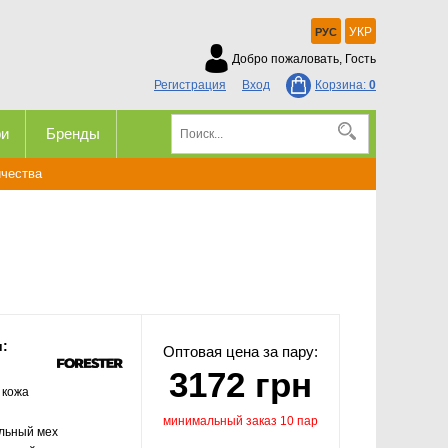
УКР
РУС
Добро пожаловать, Гость
Регистрация
Вход
Корзина:
0
ри
Бренды
ичества
и:
Оптовая цена за пару:
3172 грн
 кожа
минимальный заказ 10 пар
льный мех