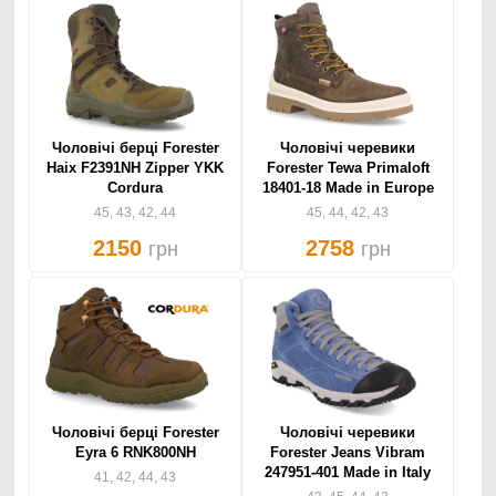
Чоловічі берці Forester
Чоловічі черевики
Haix F2391NH Zipper YKK
Forester Tewa Primaloft
Cordura
18401-18 Made in Europe
45, 43, 42, 44
45, 44, 42, 43
2150
2758
грн
грн
Чоловічі берці Forester
Чоловічі черевики
Eyra 6 RNK800NH
Forester Jeans Vibram
247951-401 Made in Italy
41, 42, 44, 43