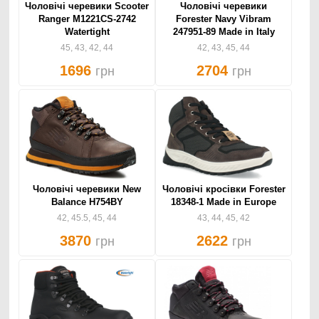
Чоловічі черевики Scooter
Чоловічі черевики
Ranger M1221CS-2742
Forester Navy Vibram
Watertight
247951-89 Made in Italy
45, 43, 42, 44
42, 43, 45, 44
1696
2704
грн
грн
Чоловічі черевики New
Чоловічі кросівки Forester
Balance H754BY
18348-1 Made in Europe
42, 45.5, 45, 44
43, 44, 45, 42
3870
2622
грн
грн