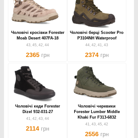
Чоловічі кросівки Forester
Чоловічі берці Scooter Pro
Moab Desert 407FA-18
P3104NH Waterproof
43, 45, 42, 44
44, 42, 41, 43
2365
2374
грн
грн
Чоловічі кеди Forester
Чоловічі черевики
Dizel 932-031-27
Forester Lumber Middle
Khaki Fur F313-6832
41, 42, 43, 44
41, 43, 45, 42
2114
грн
2556
грн