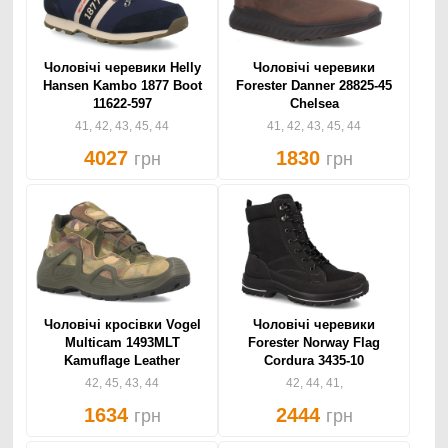
Чоловічі черевики Helly
Чоловічі черевики
Hansen Kambo 1877 Boot
Forester Danner 28825-45
11622-597
Chelsea
41, 42, 43, 45, 44
41, 42, 43, 45, 44
4027
1830
грн
грн
Чоловічі кросівки Vogel
Чоловічі черевики
Multicam 1493MLT
Forester Norway Flag
Kamuflage Leather
Cordura 3435-10
42, 45, 43, 44
42, 44, 41,
1634
2444
грн
грн