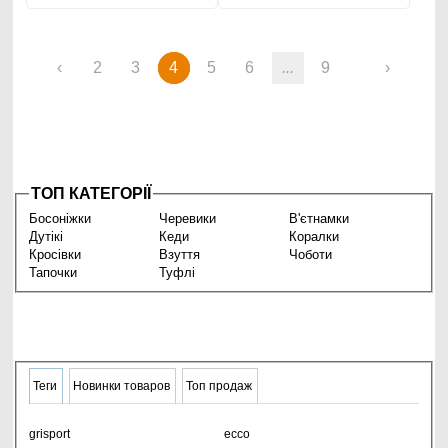
‹
2
3
4
5
6
...
9
›
ТОП КАТЕГОРІЇ
Босоніжки
Черевики
В'єтнамки
Дутікі
Кеди
Коралки
Кросівки
Взуття
Чоботи
Тапочки
Туфлі
Теги
Новинки товаров
Топ продаж
grisport
ecco