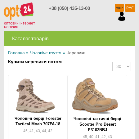
+38 (050) 435-13-00
РУС
УКР
оптовий інтернет
магазин
Каталог товарів
Головна
»
Чоловіче взуття
»
Черевики
Купити черевики оптом
Чоловічі берці Forester
Чоловічі тактичні берці
Tactical Moab 707FA-18
Scooter Pro Desert
P3102NBJ
45, 41, 43, 44, 42
45, 40, 41, 42, 43