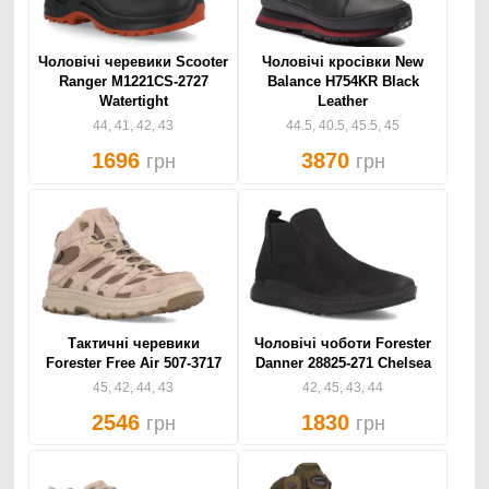
Чоловічі черевики Scooter
Чоловічі кросівки New
Ranger M1221CS-2727
Balance H754KR Black
Watertight
Leather
44, 41, 42, 43
44.5, 40.5, 45.5, 45
1696
3870
грн
грн
Тактичні черевики
Чоловічі чоботи Forester
Forester Free Air 507-3717
Danner 28825-271 Chelsea
45, 42, 44, 43
42, 45, 43, 44
2546
1830
грн
грн