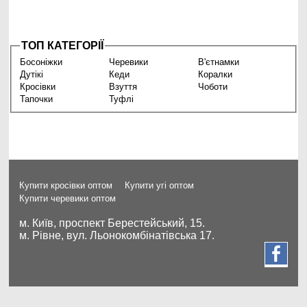
ТОП КАТЕГОРІЇ
Босоніжки
Черевики
В'єтнамки
Дутікі
Кеди
Коралки
Кросівки
Взуття
Чоботи
Тапочки
Туфлі
Купити кросівки оптом
Купити угі оптом
Купити черевики оптом
м. Київ, проспект Берестейський, 15.
м. Рівне, вул. Льонокомбінатівська 17.