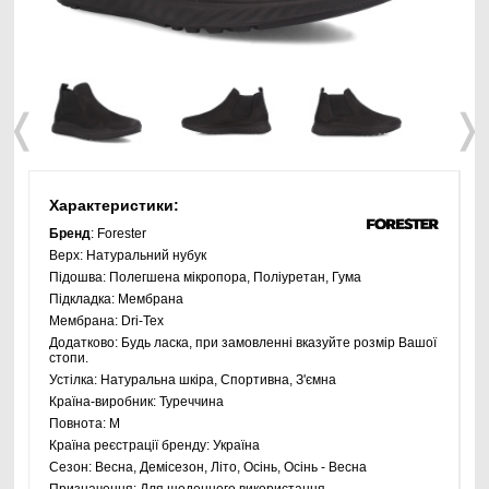
❬
❭
Характеристики:
Бренд
: Forester
Верх:
Натуральний нубук
Підошва:
Полегшена мікропора, Поліуретан, Гума
Підкладка:
Мембрана
Мембрана:
Dri-Tex
Додатково:
Будь ласка, при замовленні вказуйте розмір Вашої
стопи.
Устілка:
Натуральна шкіра, Спортивна, З'ємна
Країна-виробник:
Туреччина
Повнота:
M
Країна реєстрації бренду:
Україна
Сезон:
Весна, Демісезон, Літо, Осінь, Осінь - Весна
Призначення:
Для щоденного використання