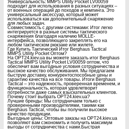
Универсальность: MMPS Utility Pocket LV00059
подходит для использования в разных ситуациях –
от военных операций до походов и кемпинга. Это
универсальный аксессуар, который может
использоваться как дополнительный снаряжение
для любых задач.
Совместимость с другими системами: Итог легко
интегрируется в разные системы тактического
снаряжения благодаря наличию MOLLE-
интерфейса, позволяющего закреплять его на
любом тактическом рюкзаке или жилете.
Где Купить Тактический Итог Berghaus Tactical
MMPS Utility Pocket Оптом?
На OPT24.kiev.ua вы можете заказать итог Berghaus
Tactical MMPS Utility Pocket LV00059 оптом, что
обеспечит вам выгодные условия сотрудничества и
высокое качество обслуживания. Мы предлагаем
быструю доставку, конкурентоспособные цены и
гарантию качества на все товары. Итоги Berghaus
Tactical – это надежность, проверенная временем, и
функциональность, которая удовлетворит
потребности даже самых взыскательных клиентов.
Почему стоит выбрать OPT24.kiev.ua?
Лучшие бренды: Мы сотрудничаем только с
проверенными производителями, такими как
Berghaus Tactical, чтобы вы получили высокое
качество продукции.
Выгодные цены: Оптовые заказы на OPT24.kiev.ua
позволяют вам сэкономить и получить максимум
выгоды от сотрудничества с нами.Быстрая