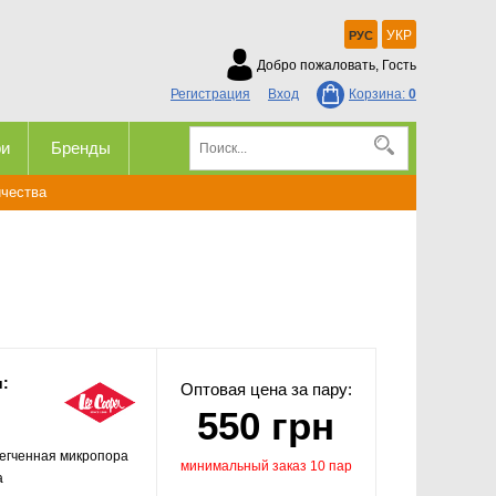
УКР
РУС
Добро пожаловать, Гость
Регистрация
Вход
Корзина:
0
ри
Бренды
ичества
и:
Оптовая цена за пару:
550 грн
егченная микропора
минимальный заказ 10 пар
а