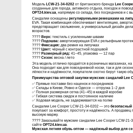
Модель
LCW-21-34-0202
от британского бренда
Lee Coope
созданные для города, активного отдыха, поездок и повс
OPT24.kiev.ua
, напрямую со склада, без посредников и с 
Сандалии оснащены
регулируемыми ремешками на лип
EVA. Такая комбинация обеспечивает вентиляцию, аморт
предотвращает скольжение, а универсальный дизайн дела
возрастов.
????
Верх:
текстиль с усиленными швами
????
Подошва:
амортизирующая EVA с рельефным проте
????
Фиксация:
два ремня на липучках
????
Цвет:
чёрный с контрастной подошвой
????
Размерный ряд:
41–45, упаковка — 12 пар
????
Сезон:
весна / лето
Эта модель отлично продаётся в розничных магазинах, на р
Она подходит как для повседневной носки, так и для сезон
лёгкости и надёжности, покупатели охотно берут такую обу
Преимущества оптовой закупки мужских сандалий Lee Co
✅ Прямые поставки без наценок и посредников
✅ Склады в Киеве, Ровно и Одессе — отгрузка 1–2 дня
✅ Полная размерная сетка (41–45) в каждой коробке
✅ Гибкая система скидок и постоянное наличие
✅ Ходовая модель, не задерживается на полке
Сандалии Lee Cooper LCW-21-34-0202 — это
безопасный 
покупают за комфорт, простоту и надёжность. А продавец
высокую маржу.
???? Заказывайте мужские сандалии Lee Cooper LCW-21-
сайте
OPT24.kiev.ua
.
Мужская летняя обувь оптом — надёжный выбор для се