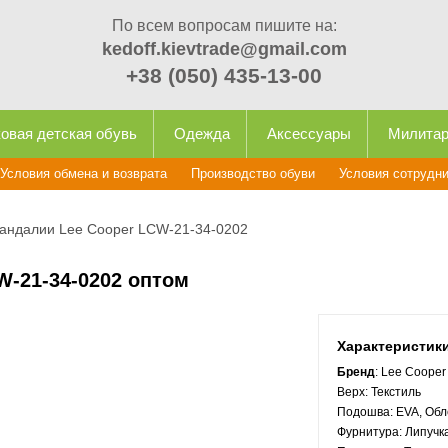
По всем вопросам пишите на:
kedoff.kievtrade@gmail.com
+38 (050) 435-13-00
овая детская обувь
Одежда
Аксессуары
Милита
Условия обмена и возврата
Производство обуви
Условия сотрудн
андалии Lee Cooper LCW-21-34-0202
W-21-34-0202 оптом
Характеристик
Бренд
: Lee Cooper
Верх:
Текстиль
Подошва:
EVA, Обл
Фурнитура:
Липучк