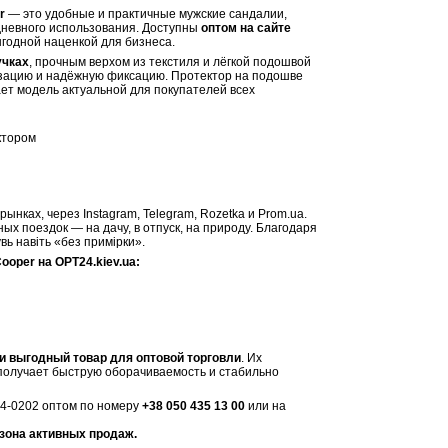
r
— это удобные и практичные мужские сандалии,
едневного использования. Доступны
оптом на сайте
выгодной наценкой для бизнеса.
учках
, прочным верхом из текстиля и лёгкой подошвой
изацию и надёжную фиксацию. Протектор на подошве
ет модель актуальной для покупателей всех
ктором
ынках, через Instagram, Telegram, Rozetka и Prom.ua.
ных поездок — на дачу, в отпуск, на природу. Благодаря
вь навіть «без примірки».
oper на OPT24.kiev.ua:
и выгодный товар для оптовой торговли
. Их
 получает быструю оборачиваемость и стабильно
34-0202 оптом по номеру
+38 050 435 13 00
или на
зона активных продаж.