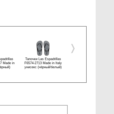
❭
padrillas
Тапочки Las Espadrillas
Мужские сандалии Las
7 Made in
F6574-2713 Made in Italy
Espadrillas 06-0189-004
чёрный)
унисекс (чёрный/белый)
унисекс (бордовый/синий)