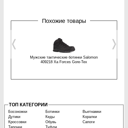
Похожие товары
❬
❭
Мужские тактические ботинки Salomon
Мужски
409218 Xa Forces Gore-Tex
40
ТОП КАТЕГОРИИ
Босоножки
Ботинки
Вьетнамки
Дутики
Кеды
Коралки
Кроссовки
Обувь
Сапоги
Тапочки
Туфли