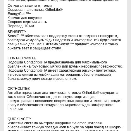
Сетчатая защита от грязи
Формованная стелька OrthoLite®
EnergyCell™+
Карман для шнурков
Сварная верхняя часть
Перепад: 10 мм
SENSIFIT™
SensiFit™ обеспечивает поддержку стопы от подошвы к шнуркам,
благодаря чему обувь сидит надежно и комфортно, как будто сшита
специально для Вас. Система Sensifit™ придает комфорт и точно
обхватывает и защищает стопу.
CONTAGRIP® TA
Подошва Contagrip® TA предназначена для максимального
сцепления на грунтовых, мягких или грубых неровных поверхностях.
Подошва Contagrip® TA имеет характерный рисунок протектора,
изготовленный из комбинации материалов, обеспечивающей
баланс между прочностью и сцеплением.
ORTHOLITE®
Антибактериальная анатомическая стелька OrthoLite® ощущается
как хлопок. Обеспечивает длительную амортизацию,
предотвращает появление неприятных запахов и плесени, отводит
влагу и обеспечивает воздухопроницаемость для комфортного
ношения.
QUICKLACE™
Известна система быстрого шнуровки Salomon, которая
обеспечивает точную посадку ноги в обуви за один поезд за шнурки.