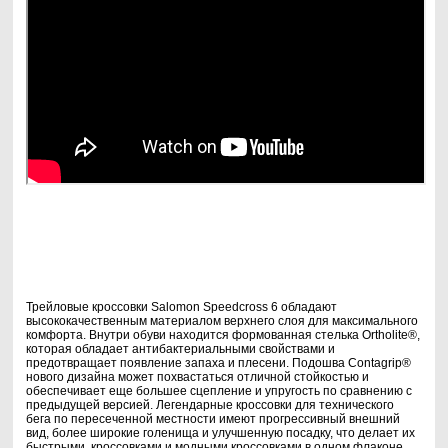
Трейловые кроссовки Salomon Speedcross 6 обладают
высококачественным материалом верхнего слоя для максимального
комфорта. Внутри обуви находится формованная стелька Ortholite®,
которая обладает антибактериальными свойствами и
предотвращает появление запаха и плесени. Подошва Contagrip®
нового дизайна может похвастаться отличной стойкостью и
обеспечивает еще большее сцепление и упругость по сравнению с
предыдущей версией. Легендарные кроссовки для технического
бега по пересеченной местности имеют прогрессивный внешний
вид, более широкие голенища и улучшенную посадку, что делает их
быстрыми, кроссовками и модными кроссовками в одном флаконе.