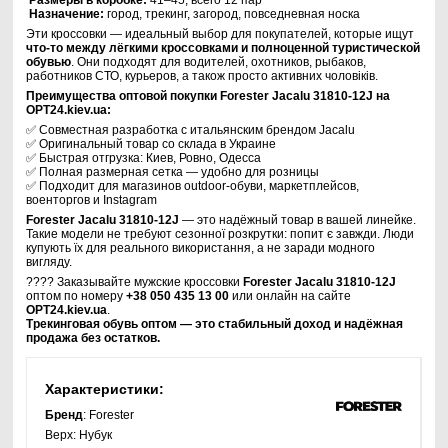
Назначение:
город, трекинг, загород, повседневная носка
Эти кроссовки — идеальный выбор для покупателей, которые ищут
что-то между лёгкими кроссовками и полноценной туристической
обувью
. Они подходят для водителей, охотников, рыбаков,
работников СТО, курьеров, а також просто активних чоловіків.
Преимущества оптовой покупки Forester Jacalu 31810-12J на
OPT24.kiev.ua:
✅ Совместная разработка с итальянским брендом Jacalu
✅ Оригинальный товар со склада в Украине
✅ Быстрая отгрузка: Киев, Ровно, Одесса
✅ Полная размерная сетка — удобно для розницы
✅ Подходит для магазинов outdoor-обуви, маркетплейсов,
военторгов и Instagram
Forester Jacalu 31810-12J
— это надёжный товар в вашей линейке.
Такие модели не требуют сезонної розкрутки: попит є завжди. Люди
купують їх для реального використання, а не заради модного
вигляду.
???? Заказывайте мужские кроссовки
Forester Jacalu 31810-12J
оптом по номеру
+38 050 435 13 00
или онлайн на сайте
OPT24.kiev.ua
.
Трекинговая обувь оптом — это стабильный доход и надёжная
продажа без остатков.
Характеристики:
Бренд
: Forester
Верх:
Нубук