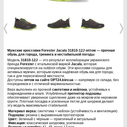
❬
❭
Мужские кроссовки Forester Jacalu 31810-12J оптом — прочная
обувь для города, трекинга и нестабильной погоды
Модель
31810-12J
— это результат коллаборации украинского
бренда
Forester
с итальянской маркой
Jacalu
, которая
специализируется на outdoor-обуви. Эти кроссовки созданы для
активных мужчин, которым нужна надёжная обувь как для города,
так и для пересечённой местности.
Доступны
оптом на сайте OPT24.kiev.ua
— напрямую со склада, без
посредников и с отличной маржинальностью.
Верх выполнен из прочной
синтетики и нейлона
, устойчивых к
повреждениям и влаге. Углублённый
протектор подошвы
обеспечивает уверенное сцепление даже на мокром или неровном
грунте. Плотная посадка и усиленные петли для шнурков делают
эту модель максимально стабильной.
Материал верха:
синтетика + нейлон (устойчивость и вентиляция)
Подошва:
резина с выраженным протектором
Цвет:
Зеленый с чёрным — практичный и актуальный
Фиксация:
классическая шнуровка, усиленная
Размеры в коробке:
41–45, всего 12 пар