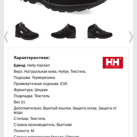
❬
❭
Характеристики:
Бренд
: Helly Hansen
Верх:
Натуральная кожа, Нубук, Текстиль
Подошва:
Терморезина
Промежуточная подошва:
EVA
Фурнитура:
Шнурки
Подкладка:
Текстиль
Вес (г):
Дополнительно:
Вшитый язычок, Защита носка, Защита от
воды
Стелька:
Текстиль
Страна-производитель:
Вьетнам
Полнота:
M
Страна регистрации бренда:
Швеция