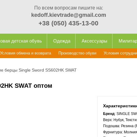
По всем вопросам пишите на:
kedoff.kievtrade@gmail.com
+38 (050) 435-13-00
овая детская обувь
Одежда
Аксессуары
Милита
Условия обмена и возврата
Производство обуви
Условия сотрудн
е берцы Single Sword SS602HK SWAT
602HK SWAT оптом
Характеристик
Бренд
: SINGLE S
Верх:
Нубук, Текст
Подошва:
Резина (
Фурнитура:
Молния