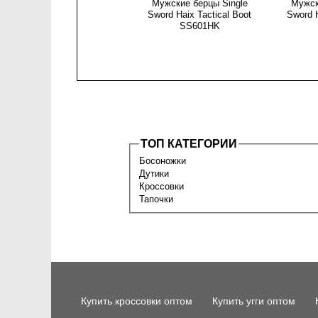
Мужские берцы Single
Мужск
Sword Haix Tactical Boot
Sword H
SS601HK
ТОП КАТЕГОРИИ
Босоножки
Дутики
Кроссовки
Тапочки
Купить кроссовки оптом
Купить угги оптом