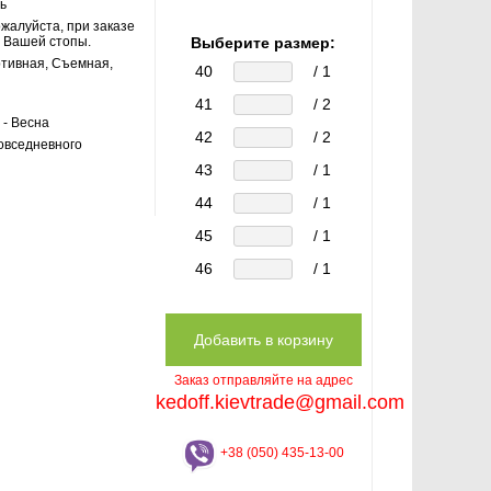
ь
жалуйста, при заказе
 Вашей стопы.
Выберите размер:
тивная, Съемная,
40
/ 1
41
/ 2
 - Весна
42
/ 2
овседневного
43
/ 1
44
/ 1
45
/ 1
46
/ 1
Заказ отправляйте на адрес
kedoff.kievtrade@gmail.com
+38 (050) 435-13-00