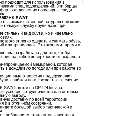
но подходит для использования в
отниками спецподразделений. Эти берцы
форт, что делает их популярны среди
ыха.
SS602HK SWAT:
из высококачественной натуральной кожи
длительную службу обуви даже при
ет стильный вид обуви, но и идеально
ловиях.
озволяет легко одевать и снимать обувь,
ий или тренировок. Это экономит время и
дошва разработана для того, чтобы
ление на любой поверхности от асфальта
онепроницаемой мембраной, которая
сть в дождливую погоду или при работе во
иляционные отверстия поддерживают
уви, снабжая ноги свежестью в течение
K SWAT оптом на OPT24.kiev.ua:
ые условия сотрудничества для оптовых
льную выгоду.
вную доставку по всей территории
я и в отличном состоянии.
найдете большой выбор тактической и
ч.
ют требованиям стандартов качества и