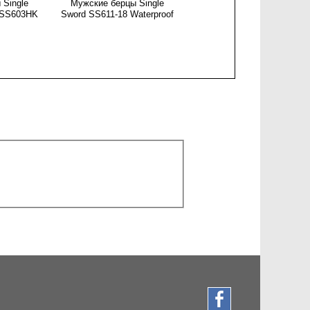
 Single
Мужские берцы Single
Мужские берцы Single
f SS603HK
Sword SS611-18 Waterproof
Sword SS603-27