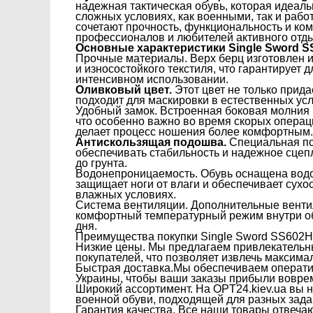
надежная тактическая обувь, которая идеаль
сложных условиях, как военными, так и раб
сочетают прочность, функциональность и ком
профессионалов и любителей активного отд
Основные характеристики Single Sword 
Прочные материалы. Верх берц изготовлен 
и износостойкого текстиля, что гарантирует 
интенсивном использовании.
Оливковый цвет.
Этот цвет не только прида
подходит для маскировки в естественных ус
Удобный замок. Встроенная боковая молния п
что особенно важно во время скорых операц
делает процесс ношения более комфортным.
Антискользящая подошва.
Специальная по
обеспечивать стабильность и надежное сцеп
до грунта.
Водонепроницаемость. Обувь оснащена вод
защищает ноги от влаги и обеспечивает сухо
влажных условиях.
Система вентиляции. Дополнительные вент
комфортный температурный режим внутри об
дня.
Преимущества покупки Single Sword SS602H
Низкие цены. Мы предлагаем привлекательн
покупателей, что позволяет извлечь максима
Быстрая доставка.Мы обеспечиваем операти
Украины, чтобы ваши заказы прибыли воврем
Широкий ассортимент. На OPT24.kiev.ua вы 
военной обуви, подходящей для разных зада
Гарантия качества. Все наши товары отвеча