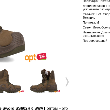
Подкладка:
Текстил
Дополнительно:
По
указывайте размер
Стелька:
EVA, Спор
Текстиль
Полнота:
M
Сезон:
Лето, Осень
Назначение:
Для п
использования
Подъем:
средний
❭
le Sword SS602HK SWAT
оптом – это