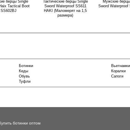
ие берцы Single
Тактические берцы Single
Мужские берцы
aix Tactical Boot
Sword Waterproof SS611
Sword Waterproo
SS602BJ
HAKI (Маломерят на 1,5
размера)
Ботинки
Вьетнамки
Кеды
Коралки
Обувь
Сапоги
Туфли
Купить ботинки оптом