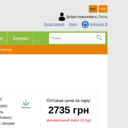
УКР
РУС
Добро пожаловать, Гость
Регистрация
Вход
Корзина:
0
ри
Бренды
ичества
и:
Оптовая цена за пару:
WORD
2735 грн
иль
Rubber)
минимальный заказ 10 пар
, Шнурки