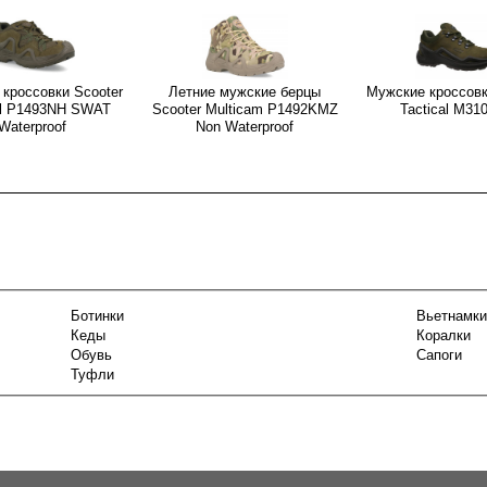
кроссовки Scooter
Летние мужские берцы
Мужские кроссовк
al P1493NH SWAT
Scooter Multicam P1492KMZ
Tactical M31
Waterproof
Non Waterproof
Ботинки
Вьетнамки
Кеды
Коралки
Обувь
Сапоги
Туфли