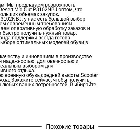
ам: Мы предлагаем возможность
esert Mid Cut P3102NBJ оптом, что
больших объемах закупок.
3102NBJ, у нас есть большой выбор
всем современным требованиям.
аем оперативную обработку заказов и
и быстро получить нужный товар.
нда поддержки всегда готова
 выборе оптимальных моделей обуви в
 качеству и инновациям в производстве
ся надежностью, долговечностью и
идеальным выбором для
ивного отдыха.
ю военную обувь средней высоты Scooter
v.ua. Закажите сейчас, чтобы получить
я любых ваших потребностей. Выбирайте
Похожие товары