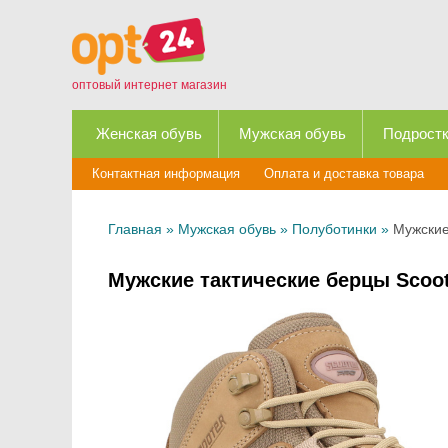
оптовый интернет магазин
Женская обувь
Мужская обувь
Подростк
Контактная информация
Оплата и доставка товара
Главная
»
Мужская обувь
»
Полуботинки
»
Мужские
Мужские тактические берцы Scoot