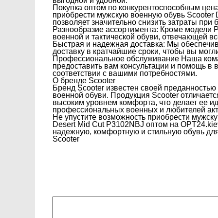
выгодной и удобной:
Покупка оптом по конкурентоспособным цен
приобрести мужскую военную обувь Scooter D
позволяет значительно снизить затраты при 
Разнообразие ассортимента: Кроме модели P
военной и тактической обуви, отвечающей 
Быстрая и надежная доставка: Мы обеспечив
доставку в кратчайшие сроки, чтобы вы могл
Профессиональное обслуживание Наша кома
предоставить вам консультации и помощь в
соответствии с вашими потребностями.
О бренде Scooter
Бренд Scooter известен своей преданностью
военной обуви. Продукция Scooter отличает
высоким уровнем комфорта, что делает ее 
профессиональных военных и любителей акт
Не упустите возможность приобрести мужску
Desert Mid Cut P3102NBJ оптом на OPT24.kie
надежную, комфортную и стильную обувь дл
Scooter