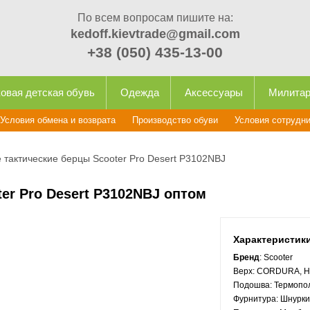
По всем вопросам пишите на:
kedoff.kievtrade@gmail.com
+38 (050) 435-13-00
овая детская обувь
Одежда
Аксессуары
Милита
Условия обмена и возврата
Производство обуви
Условия сотрудн
 тактические берцы Scooter Pro Desert P3102NBJ
er Pro Desert P3102NBJ оптом
Характеристик
Бренд
: Scooter
Верх:
CORDURA, Ну
Подошва:
Термопо
Фурнитура:
Шнурки