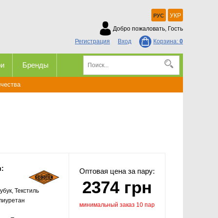
УКР
РУС
Добро пожаловать, Гость
Регистрация
Вход
Корзина:
0
ри
Бренды
ичества
и:
Оптовая цена за пару:
2374 грн
бук, Текстиль
лиуретан
минимальный заказ 10 пар