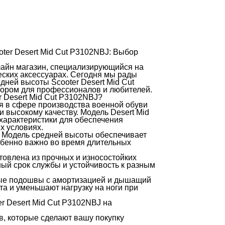
ter Desert Mid Cut P3102NBJ: Выбор
лайн магазин, специализирующийся на
еских аксессуарах. Сегодня мы рады
ней высоты Scooter Desert Mid Cut
ором для профессионалов и любителей.
r Desert Mid Cut P3102NBJ?
бя в сфере производства военной обуви
высокому качеству. Модель Desert Mid
характеристики для обеспечения
х условиях.
 Модель средней высоты обеспечивает
обенно важно во время длительных
влена ​​из прочных и износостойких
ый срок службы и устойчивость к разным
ые подошвы с амортизацией и дышащий
а и уменьшают нагрузку на ноги при
r Desert Mid Cut P3102NBJ на
, которые сделают вашу покупку