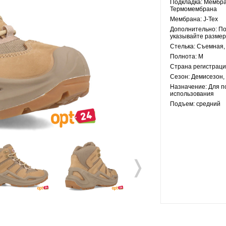
Подкладка:
Мембран
Термомембрана
Мембрана:
J-Tex
Дополнительно:
По
указывайте размер
Стелька:
Съемная, 
Полнота:
M
Страна регистраци
Сезон:
Демисезон, 
Назначение:
Для п
использования
Подъем:
средний
❭