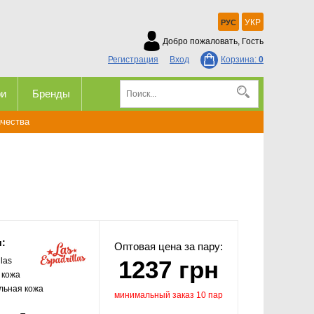
УКР
РУС
Добро пожаловать, Гость
Регистрация
Вход
Корзина:
0
ри
Бренды
ичества
и:
Оптовая цена за пару:
llas
1237 грн
 кожа
льная кожа
минимальный заказ 10 пар