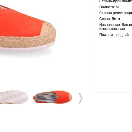
Страна-производи
Полнота:
M
Страна регистраци
Сезон:
Лето
Назначение:
Для п
использования
Подъем:
средний
❭