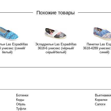
Похожие товары
ьи Las Espadrillas
Эспадрильи Las Espadrillas
Пинетки Las Esp
4 унисекс (синий/
3618-6 унисекс (чёрный/
3618-4289 унисекс
белый)
серый/белый)
синий)
Ботинки
Вьетнамки
Кеды
Коралки
Обувь
Сапоги
Туфли