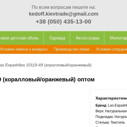
По всем вопросам пишите на:
kedoff.kievtrade@gmail.com
+38 (050) 435-13-00
овая детская обувь
Одежда
Аксессуары
Милита
Условия обмена и возврата
Производство обуви
Условия сотрудн
s Espadrillas 10119-49 (коралловый/оранжевый)
49 (коралловый/оранжевый) оптом
Характеристик
Бренд
: Las Espadri
Верх:
Натуральная
Подкладка:
Натура
Стелька:
Текстиль