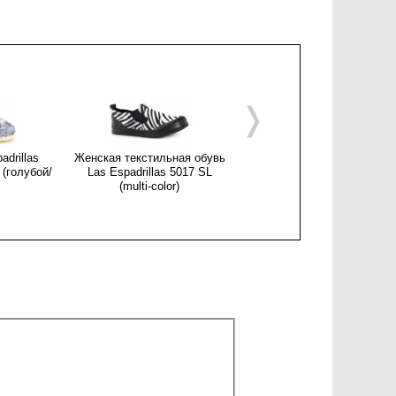
❭
adrillas
Женская текстильная обувь
Текстильная обувь Las
 (голубой/
Las Espadrillas 5017 SL
Espadrillas 5020 SL унисек
(multi-color)
(голубой/зеленый/чёрный)