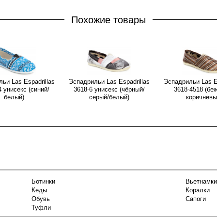
Похожие товары
ьи Las Espadrillas
Эспадрильи Las Espadrillas
Эспадрильи Las Es
4 унисекс (синий/
3618-6 унисекс (чёрный/
3618-4518 (бе
белый)
серый/белый)
коричневы
Ботинки
Вьетнамки
Кеды
Коралки
Обувь
Сапоги
Туфли