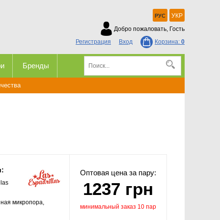
УКР
РУС
Добро пожаловать, Гость
Регистрация
Вход
Корзина:
0
ри
Бренды
ичества
и:
Оптовая цена за пару:
llas
1237 грн
ная микропора,
минимальный заказ 10 пар