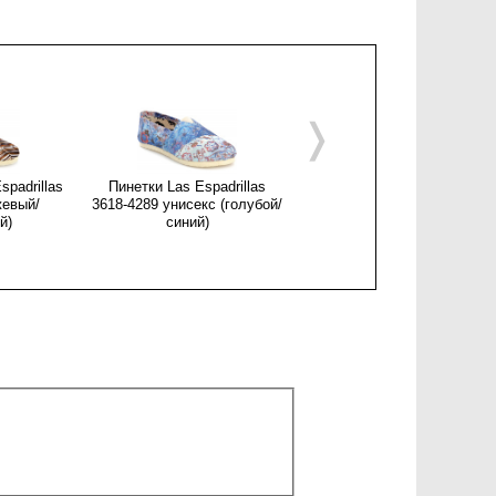
❭
padrillas
Пинетки Las Espadrillas
Женские эспадрильи Las
жевый/
3618-4289 унисекс (голубой/
Espadrillas 301-10
й)
синий)
(коричневый)