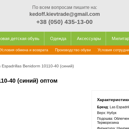
По всем вопросам пишите на:
kedoff.kievtrade@gmail.com
+38 (050) 435-13-00
овая детская обувь
Одежда
Аксессуары
Милита
Условия обмена и возврата
Производство обуви
Условия сотрудн
 Espadrillas Benidorm 10110-40 (синий)
110-40 (синий) оптом
Характеристик
Бренд
: Las Espadri
Верх:
Нубук
Подошва:
Облегчен
Терморезина
Фурнитура:
Шнурки