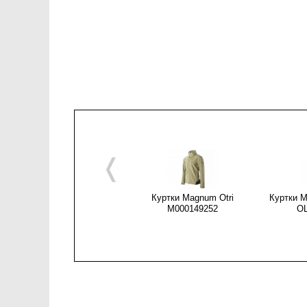
❬
Куртки Magnum Otri
Куртки M
M000149252
O