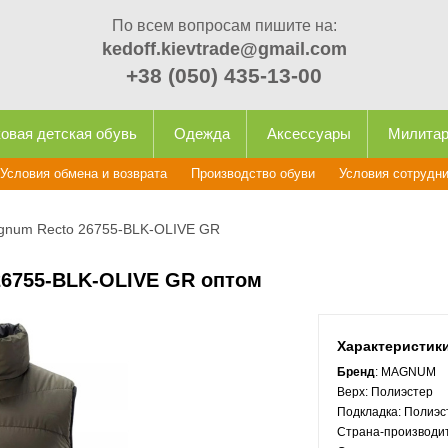
По всем вопросам пишите на:
kedoff.kievtrade@gmail.com
+38 (050) 435-13-00
овая детская обувь
Одежда
Аксессуары
Милита
Условия обмена и возврата
Производство обуви
Условия сотрудн
gnum Recto 26755-BLK-OLIVE GR
26755-BLK-OLIVE GR оптом
Характеристик
Бренд
: MAGNUM
Верх:
Полиэстер
Подкладка:
Полиэс
Страна-производи