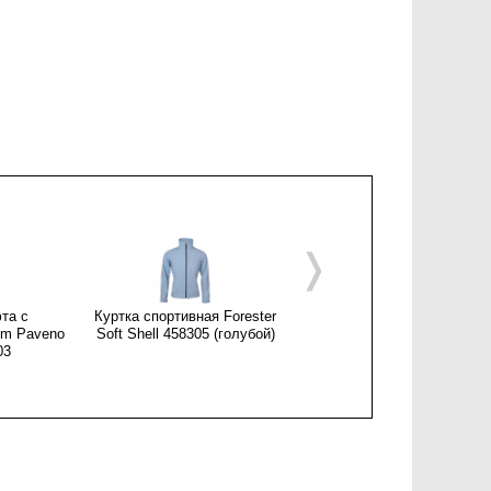
❭
та с
Куртка спортивная Forester
Куртка ветровка Forester
m Paveno
Soft Shell 458305 (голубой)
SoftShell 458220
03