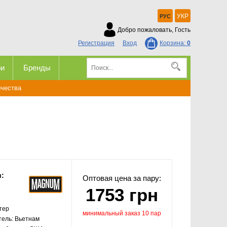
УКР
РУС
Добро пожаловать, Гость
Регистрация
Вход
Корзина:
0
ри
Бренды
ичества
и:
Оптовая цена за пару:
1753 грн
тер
минимальный заказ 10 пар
тель:
Вьетнам