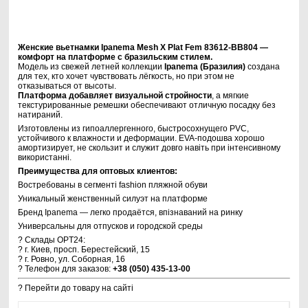
Женские вьетнамки Ipanema Mesh X Plat Fem 83612-BB804 —
комфорт на платформе с бразильским стилем.
Модель из свежей летней коллекции
Ipanema (Бразилия)
создана
для тех, кто хочет чувствовать лёгкость, но при этом не
отказываться от высоты.
Платформа добавляет визуальной стройности
, а мягкие
текстурированные ремешки обеспечивают отличную посадку без
натираний.
Изготовлены из гипоаллергенного, быстросохнущего PVC,
устойчивого к влажности и деформации. EVA-подошва хорошо
амортизирует, не скользит и служит довго навіть при інтенсивному
використанні.
Преимущества для оптовых клиентов:
Востребованы в сегменті fashion пляжной обуви
Уникальный женственный силуэт на платформе
Бренд Ipanema — легко продаётся, впізнаваний на ринку
Универсальны для отпусков и городской среды
? Склады OPT24:
? г. Киев, просп. Берестейский, 15
? г. Ровно, ул. Соборная, 16
? Телефон для заказов:
+38 (050) 435-13-00
? Перейти до товару на сайті