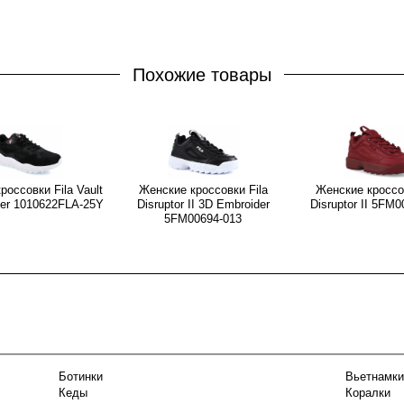
Похожие товары
россовки Fila Vault
Женские кроссовки Fila
Женские кроссов
er 1010622FLA-25Y
Disruptor II 3D Embroider
Disruptor II 5FM
5FM00694-013
Ботинки
Вьетнамки
Кеды
Коралки