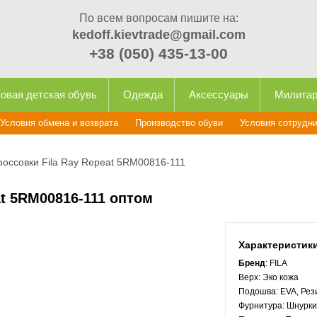
По всем вопросам пишите на:
kedoff.kievtrade@gmail.com
+38 (050) 435-13-00
овая детская обувь
Одежда
Аксессуары
Милита
Условия обмена и возврата
Производство обуви
Условия сотрудн
россовки Fila Ray Repeat 5RM00816-111
at 5RM00816-111 оптом
Характеристик
Бренд
: FILA
Верх:
Эко кожа
Подошва:
EVA, Рез
Фурнитура:
Шнурки