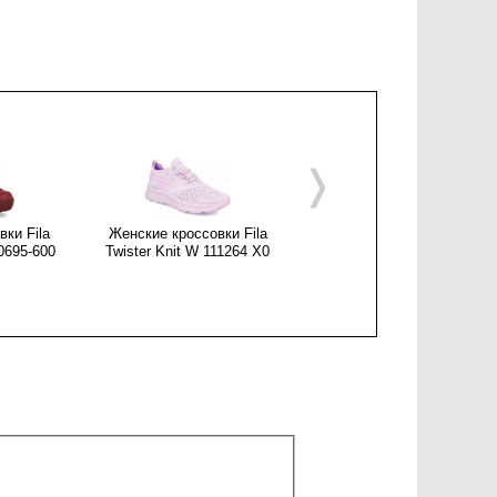
❭
ки Fila
Женские кроссовки Fila
Женские кроссовки Fila
00695-600
Twister Knit W 111264 X0
Skywawe 2.0 Knit W108183
80