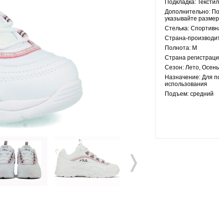
Подкладка:
Текстил
Дополнительно:
По
указывайте размер
Стелька:
Спортивна
Страна-производи
Полнота:
M
Страна регистраци
Сезон:
Лето, Осень
Назначение:
Для п
использования
Подъем:
средний
❭