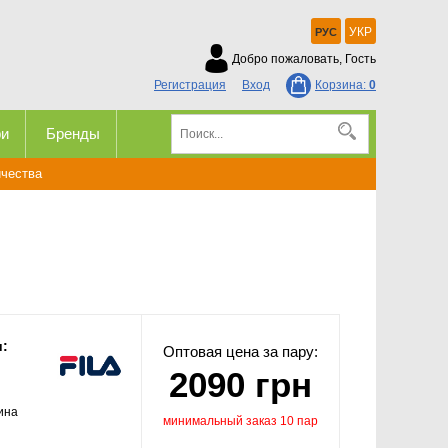
УКР
РУС
Добро пожаловать, Гость
Регистрация
Вход
Корзина:
0
ри
Бренды
ичества
и:
Оптовая цена за пару:
2090 грн
ина
минимальный заказ 10 пар