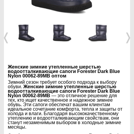
❬
❭
Женские зимние утепленные шерстью
водоотталкивающие сапоги Forester Dark Blue
Nylon 00062-89MB оптом
Зимний сезон требует особого подхода к выбору
обуви.
Женские зимние утепленные шерстью
водоотталкивающие сапоги Forester Dark Blue
Nylon 00062-89MB
— это отличное решение для
тех, кто ищет качественное и надежное зимнее
обувь. Эти сапоги обеспечат вашим клиентам
идеальное сочетание комфорта, тепла и защиты от
холода и влаги. Благодаря высококачественному
утеплению и водоотталкивающим свойствам, они
станут незаменимым выбором в холодные зимние
месяцы.