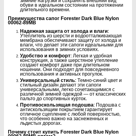
зимние нагрузки и сохранять внешний вид
обуви в идеальном состоянии на протяжении
длительного времени.
Преимущества сапог
Forester Dark Blue Nylon
00062-89MB
Надежная защита от холода и влаги
:
Утеплитель из шерсти и водоотталкивающая
мембрана обеспечивают защиту от холода и
влаги, что делает эти сапоги идеальными для
использования в зимних условиях.
Удобство и комфорт
: Легкая и удобная
конструкция, а также шерстяное утепление
создают комфорт даже при длительном
ношении. Они подходят для повседневного
использования и активных прогулок.
Универсальный стиль
: Темно-синий цвет и
стильный дизайн делают эти сапоги
универсальными, легко сочетающимися с
различной зимней одеждой — от классических
пальто до спортивных курток.
Противоскользящая подошва
: Подошва с
антискользящим покрытием гарантирует
отличное сцепление с любой поверхностью,
что особенно важно на заснеженных и
льдистых дорогах.
Почему стоит купить
Forester Dark Blue Nylon