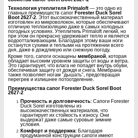
Технология утеплителя Primaloft
— это одно из
главных преимуществ сапог
Forester Duck Sorel
Boot 2627-2
. Этот высококачественный материал
изготовлен из микроволокон, которые обеспечивают
отличную теплоизоляцию даже в самых холодных
погодных условиях. Утеплитель Primaloft легкий, но
при этом он прекрасно удерживает тепло и является
водоотталкивающим. Благодаря этому ваши ноги
останутся сухими и теплыми на протяжении всего
дня, даже в дождливую или снежную погоду.
Кроме того, сапоги оснащены
мембраной
, которая
обладает высоким уровнем защиты от воды и ветра.
Это гарантирует, что влага не попадет внутрь обуви,
обеспечивая защиту от дождя и снега. Мембрана
также позволяет ногам "дышать", предотвращая
перегрев и излишнее потоотделение.
Преимущества сапог
Forester Duck Sorel Boot
2627-2
Прочность и долговечность
: Сапоги Forester
Duck Sorel изготовлены из
высококачественных материалов, что
гарантирует их стойкость к износу. Они
выдержат даже самые суровые зимние
условия.
Комфорт и поддержка
: Благодаря
продуманной конструкции сапоги имеют