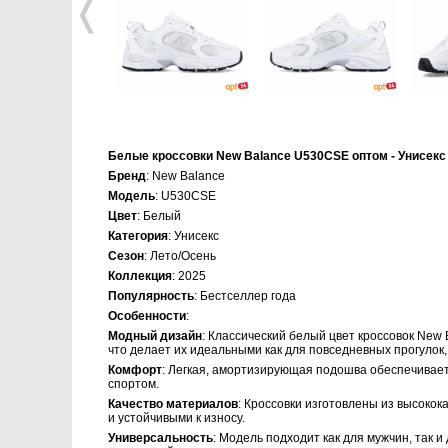
❬
Белые кроссовки New Balance U530CSE оптом - Унисекс
Бренд
: New Balance
Модель
: U530CSE
Цвет
: Белый
Категория
: Унисекс
Сезон
: Лето/Осень
Коллекция
: 2025
Популярность
: Бестселлер года
Особенности
:
Модный дизайн
: Классический белый цвет кроссовок New
что делает их идеальными как для повседневных прогулок, 
Комфорт
: Легкая, амортизирующая подошва обеспечивает
спортом.
Качество материалов
: Кроссовки изготовлены из высоко
и устойчивыми к износу.
Универсальность
: Модель подходит как для мужчин, так 