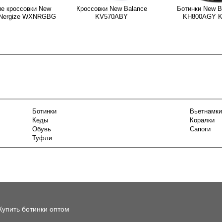
е кроссовки New
Кроссовки New Balance
Ботинки New B
 Nergize WXNRGBG
KV570ABY
KH800AGY K
Ботинки
Вьетнамки
Кеды
Коралки
Обувь
Сапоги
Туфли
Купить ботинки оптом