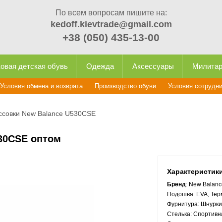
По всем вопросам пишите на:
kedoff.kievtrade@gmail.com
+38 (050) 435-13-00
овая детская обувь
Одежда
Аксессуары
Милита
Условия обмена и возврата
Производство обуви
Условия сотрудн
ссовки New Balance U530CSE
30CSE оптом
Характеристик
Бренд
: New Balanc
Подошва:
EVA, Те
Фурнитура:
Шнурки
Стелька:
Спортивн