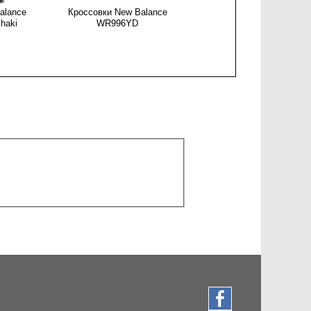
alance
Кроссовки New Balance
Женские кроссовки New
haki
WR996YD
Balance WL574SAZ