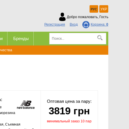
УКР
РУС
Добро пожаловать, Гость
Регистрация
Вход
Корзина:
0
ри
Бренды
ичества
и:
Оптовая цена за пару:
e
3819 грн
рморезина
минимальный заказ 10 пар
ая, Съемная