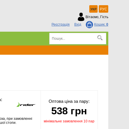
РУС
УКР
Вітаємо, Гість
Реєстрація
Вхід
Кошик:
0
и:
Оптова ціна за пару:
538 грн
ска, при замовленні
мінімальне замовлення 10 пар
шої стопи.