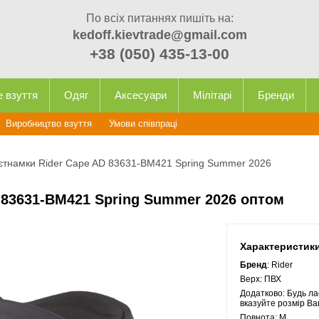
По всіх питаннях пишіть на:
kedoff.kievtrade@gmail.com
+38 (050) 435-13-00
е взуття
Одяг
Аксесуари
Мілітарі
Бренди
Виробництво взуття
Умови співпраці
в'єтнамки Rider Cape AD 83631-BM421 Spring Summer 2026
D 83631-BM421 Spring Summer 2026 оптом
Характеристик
Бренд
: Rider
Верх:
ПВХ
Додатково:
Будь ла
вказуйте розмір Ва
Повнота:
M