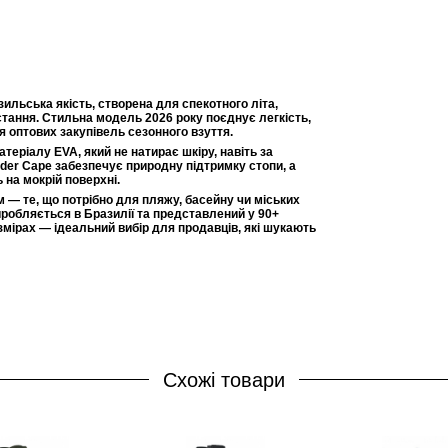
ильська якість, створена для спекотного літа,
тання. Стильна модель 2026 року поєднує легкість,
я оптових закупівель сезонного взуття.
атеріалу EVA, який не натирає шкіру, навіть за
ider Cape забезпечує природну підтримку стопи, а
 на мокрій поверхні.
 — те, що потрібно для пляжу, басейну чи міських
виробляється в Бразилії та представлений у 90+
змірах — ідеальний вибір для продавців, які шукають
Схожі товари