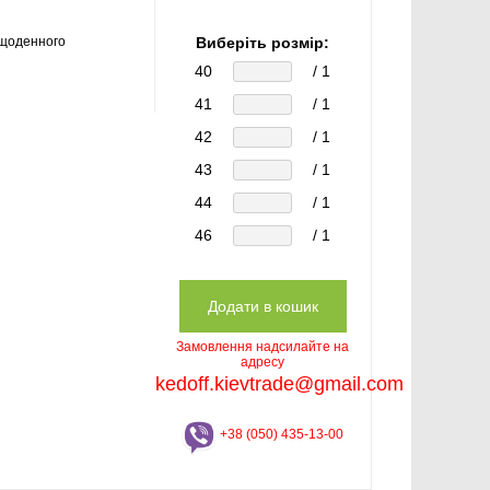
щоденного
Виберіть розмір:
40
/ 1
41
/ 1
42
/ 1
43
/ 1
44
/ 1
46
/ 1
Замовлення надсилайте на
адресу
kedoff.kievtrade@gmail.com
+38 (050) 435-13-00