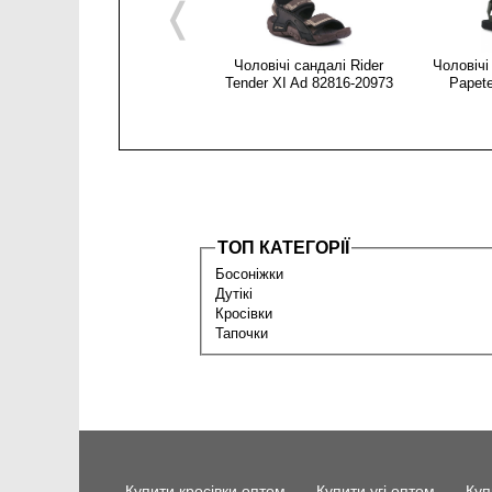
❬
Чоловічі сандалі Rider
Чоловічі
Tender XI Ad 82816-20973
Papete
ТОП КАТЕГОРІЇ
Босоніжки
Дутікі
Кросівки
Тапочки
Купити кросівки оптом
Купити угі оптом
Куп