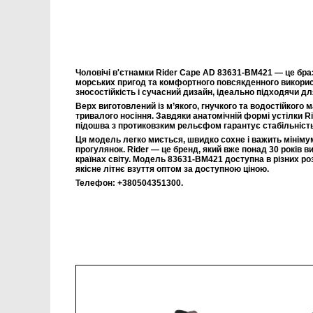
Чоловічі в'єтнамки Rider Cape AD 83631-BM421 — це браз
морських пригод та комфортного повсякденного викорис
зносостійкість і сучасний дизайн, ідеально підходячи дл
Верх виготовлений із м’якого, гнучкого та водостійкого м
тривалого носіння. Завдяки анатомічній формі устілки R
підошва з протиковзким рельєфом гарантує стабільність
Ця модель легко миється, швидко сохне і важить мінімум
прогулянок. Rider — це бренд, який вже понад 30 років 
країнах світу. Модель 83631-BM421 доступна в різних ро
якісне літнє взуття оптом за доступною ціною.
Телефон: +380504351300.