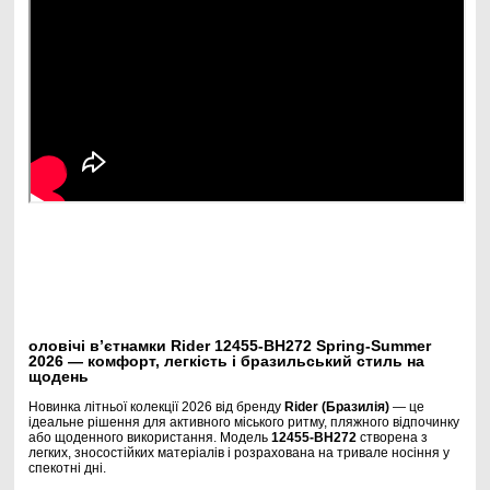
оловічі в’єтнамки Rider 12455-BH272 Spring-Summer
2026 — комфорт, легкість і бразильський стиль на
щодень
Новинка літньої колекції 2026 від бренду
Rider (Бразилія)
— це
ідеальне рішення для активного міського ритму, пляжного відпочинку
або щоденного використання. Модель
12455-BH272
створена з
легких, зносостійких матеріалів і розрахована на тривале носіння у
спекотні дні.