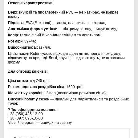
Основні характеристики:
Верх
: гнучкий та гіпоалергенний PVC — не натирає, не вбирає
вологу;
Підошва
: EVA (Flexpand) — легка, еластична, не ковзає;
Анатомічна форма устілки
— підтримує стопу, знижує втому;
Колір
: темно-сірий із чорним ремінцем та логотипом;
Розміри
: 39–46;
Виробництво
: Бразилія.
Ці в'єтнамки Rider чудово підходять для літніх прогулянок, душу,
відпочинку на природі. Легкі, зручні, швидко сохнуть, не втрачаючи
форму.
Для оптових клієнтів:
Ціна оптом
: від 745 грн;
Рекомендована роздрібна ціна
: 1590 грн;
Кількість у коробці
: 12 пар (повномірна розмірна сітка);
Високий попит у сезон
— ідеальні для маркетплейсів та роздрібних
точок.
?
Телефон для замовлень
:
+38 (050) 435-13-00
+38 (097) 096-10-00
Viber / Telegram — завжди на зв’язку