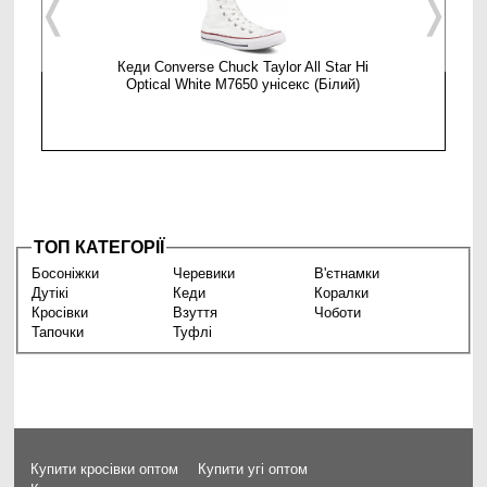
❬
❭
Кеди Converse Chuck Taylor All Star Hi
Кеди C
Optical White M7650 унісекс (Білий)
ТОП КАТЕГОРІЇ
Босоніжки
Черевики
В'єтнамки
Дутікі
Кеди
Коралки
Кросівки
Взуття
Чоботи
Тапочки
Туфлі
Купити кросівки оптом
Купити угі оптом