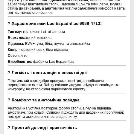
Верх взуття виконаний з
дихаючого текстилю
, який не парить та
забезпечує вентиляцію стопи. Підошва з EVA та гуми легка, гнучка і
стійка до стирання, а анатомічна устілка забезпечує комфорт навіть
під час тривалого носіння.
?
Характеристики Las Espadrillas 6088-4713:
Тип взуття:
чоловічі літні сліпони
Верх:
дихаючий текстиль
Підошва:
EVA + гума, біла, гнучка та зносостійка
Колір:
червоний верх, біла підошва
Сезон:
літо
Виробництво:
фабрика Las Espadrillas
?
Легкість і вентиляція в спекотні дні
Текстильний верх добре пропускає повітря, запобігаючи
перегріванню стопи. Влітку сліпони дарують відчуття свободи та
комфорту, не створюючи парникового ефекту.
?
Комфорт та анатомічна посадка
Анатомічна устілка повторює форму стопи, а гнучка підошва
амортизує при ходьбі. Сліпони підходять для щоденних прогулянок,
поїздок та активного літнього відпочинку.
?
Простий догляд і практичність