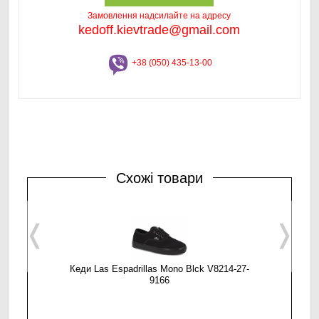
Замовлення надсилайте на адресу
kedoff.kievtrade@gmail.com
+38 (050) 435-13-00
Схожі товари
❬
❭
Кеди Las Espadrillas Mono Blck V8214-27-
Кеди Las
9166
(Mu