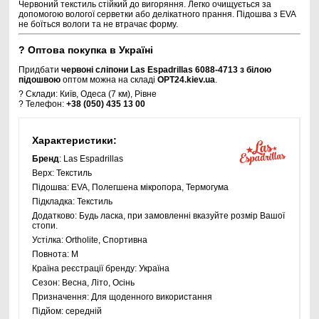
Червоний текстиль стійкий до вигоряння. Легко очищується за
допомогою вологої серветки або делікатного прання. Підошва з EVA
не боїться вологи та не втрачає форму.
?
Оптова покупка в Україні
Придбати
червоні сліпони Las Espadrillas 6088-4713 з білою
підошвою
оптом можна на складі
OPT24.kiev.ua
.
? Склади: Київ, Одеса (7 км), Рівне
? Телефон:
+38 (050) 435 13 00
Характеристики:
Бренд
: Las Espadrillas
Верх:
Текстиль
Підошва:
EVA, Полегшена мікропора, Термогума
Підкладка:
Текстиль
Додатково:
Будь ласка, при замовленні вказуйте розмір Вашої
стопи.
Устілка:
Ortholite, Спортивна
Повнота:
M
Країна реєстрації бренду:
Україна
Сезон:
Весна, Літо, Осінь
Призначення:
Для щоденного використання
Підйом:
середній