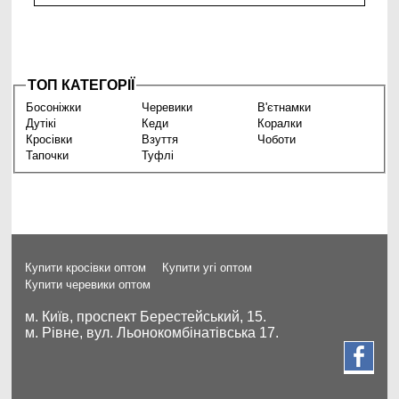
ТОП КАТЕГОРІЇ
Босоніжки
Черевики
В'єтнамки
Дутікі
Кеди
Коралки
Кросівки
Взуття
Чоботи
Тапочки
Туфлі
Купити кросівки оптом
Купити угі оптом
Купити черевики оптом
м. Київ, проспект Берестейський, 15.
м. Рівне, вул. Льонокомбінатівська 17.