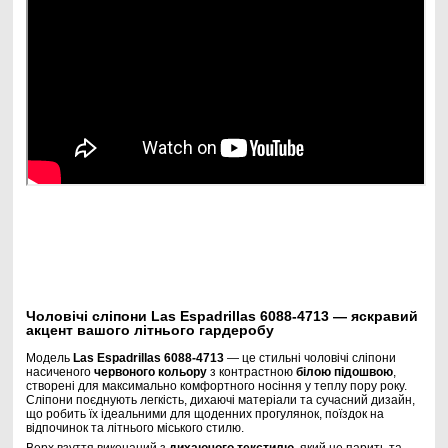
Чоловічі сліпони Las Espadrillas 6088-4713 — яскравий
акцент вашого літнього гардеробу
Модель
Las Espadrillas 6088-4713
— це стильні чоловічі сліпони
насиченого
червоного кольору
з контрастною
білою підошвою
,
створені для максимально комфортного носіння у теплу пору року.
Сліпони поєднують легкість, дихаючі матеріали та сучасний дизайн,
що робить їх ідеальними для щоденних прогулянок, поїздок на
відпочинок та літнього міського стилю.