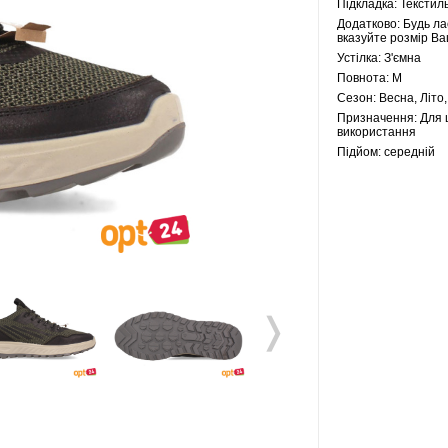
Підкладка:
Текстил
Додатково:
Будь ла
вказуйте розмір Ва
Устілка:
З'ємна
Повнота:
M
Сезон:
Весна, Літо,
Призначення:
Для 
використання
Підйом:
середній
❭