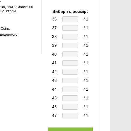
ь
ска, при замовленні
шої стопи.
Виберіть розмір:
36
/ 1
37
/ 1
 Осінь
щоденного
38
/ 1
39
/ 1
40
/ 1
41
/ 1
42
/ 1
43
/ 1
44
/ 1
45
/ 1
46
/ 1
47
/ 1