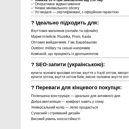
✅ Оперативне відвантаження
✅ Немає мінімального обсягу
✅ Усі моделі — сертифіковані, з офіційною гарантією
? Ідеально підходить для:
Взуттєвих магазинів (онлайн та офлайн)
Маркетплейсів: Rozetka, Prom, Kasta
Оптових майданчиків: 7 км, Барабашово
Outdoor, military та casual-напрямків
Компаній, що працюють із дропшипінгом
? SEO-запити (українською):
купити чоловічі кросівки оптом, взуття з Італії оптом, імпорт
купити оптом, взуття оптом Київ, якісне чоловіче взуття опт
? Переваги для кінцевого покупця:
Полегшена конструкція — ідеально для активного дня
Добра вентиляція — комфорт навіть у спеку
Універсальний колір — легко продається
Сучасний і стриманий дизайн
Високий рівень зносостійкості