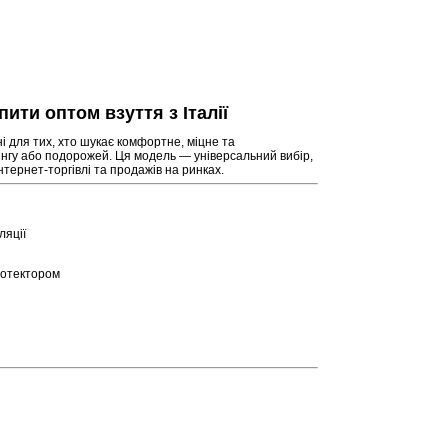
пити оптом взуття з Італії
ені для тих, хто шукає комфортне, міцне та
інгу або подорожей. Ця модель — універсальний вибір,
нтернет-торгівлі та продажів на ринках.
ляції
ротектором