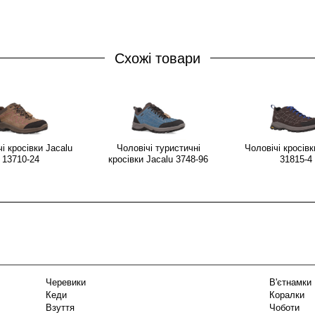
Схожі товари
і кросівки Jacalu
Чоловічі туристичні
Чоловічі кросівк
13710-24
кросівки Jacalu 3748-96
31815-4
Черевики
В'єтнамки
Кеди
Коралки
Взуття
Чоботи