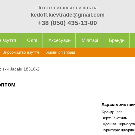
По всіх питаннях пишіть на:
kedoff.kievtrade@gmail.com
+38 (050) 435-13-00
е взуття
Одяг
Аксесуари
Мілітарі
Бренди
Виробництво взуття
Умови співпраці
сівки Jacalu 18316-2
 оптом
Характеристик
Бренд
: Jacalu
Верх:
Текстиль
Підошва:
Термогум
Фурнітура:
Шнурівк