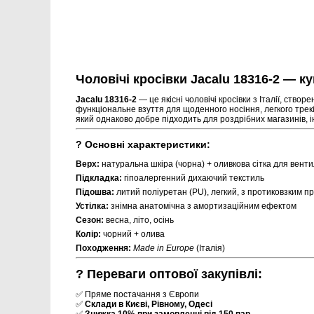
Чоловічі кросівки Jacalu 18316-2 — ку
Jacalu 18316-2
— це якісні чоловічі кросівки з Італії, створ
функціональне взуття для щоденного носіння, легкого трек
який однаково добре підходить для роздрібних магазинів, і
? Основні характеристики:
Верх:
натуральна шкіра (чорна) + оливкова сітка для венти
Підкладка:
гіпоалергенний дихаючий текстиль
Підошва:
литий поліуретан (PU), легкий, з протиковзким п
Устілка:
знімна анатомічна з амортизаційним ефектом
Сезон:
весна, літо, осінь
Колір:
чорний + олива
Походження:
Made in Europe
(Італія)
? Переваги оптової закупівлі:
✅ Пряме постачання з Європи
✅
Склади в Києві, Рівному, Одесі
✅
Знижка 10% при замовленні від 150 пар