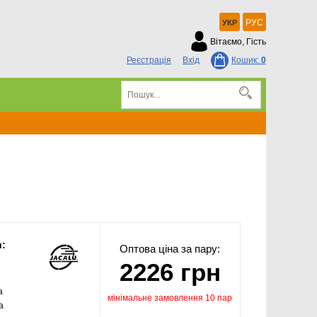
РУС
УКР
Вітаємо, Гість
Реєстрація
Вхід
Кошик:
0
и:
Оптова ціна за пару:
2226 грн
а
мінімальне замовлення 10 пар
а