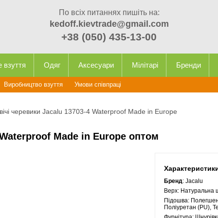
По всіх питаннях пишіть на:
kedoff.kievtrade@gmail.com
+38 (050) 435-13-00
е взуття
Одяг
Аксесуари
Мілітарі
Бренди
Виробництво взуття
Умови співпраці
вічі черевики Jacalu 13703-4 Waterproof Made in Europe
 Waterproof Made in Europe оптом
Характеристик
Бренд
: Jacalu
Верх:
Натуральна 
Підошва:
Полегшен
Поліуретан (PU), Т
Фурнітура:
Шнурівк