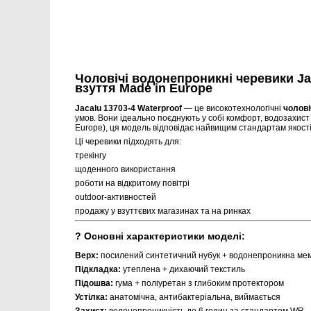
Чоловічі водонепроникні черевики Ja
взуття Made in Europe
Jacalu 13703-4 Waterproof
— це високотехнологічні
чолові
умов. Вони ідеально поєднують у собі комфорт, водозахист 
Europe), ця модель відповідає найвищим стандартам якості
Ці черевики підходять для:
трекінгу
щоденного використання
роботи на відкритому повітрі
outdoor-активностей
продажу у взуттєвих магазинах та на ринках
? Основні характеристики моделі:
Верх:
посилений синтетичний нубук + водонепроникна ме
Підкладка:
утеплена + дихаючий текстиль
Підошва:
гума + поліуретан з глибоким протектором
Устілка:
анатомічна, антибактеріальна, виймається
Захист:
водонепроникність до 6 годин за стандартом WR