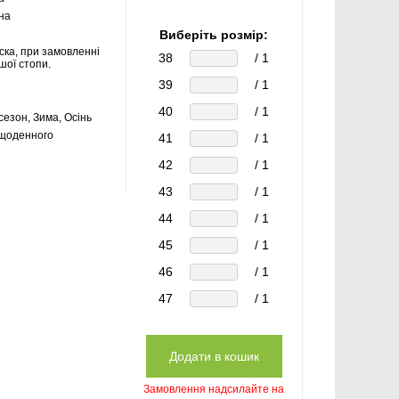
на
Виберіть розмір:
ска, при замовленні
38
/ 1
шої стопи.
39
/ 1
40
/ 1
сезон, Зима, Осінь
щоденного
41
/ 1
42
/ 1
43
/ 1
44
/ 1
45
/ 1
46
/ 1
47
/ 1
Замовлення надсилайте на