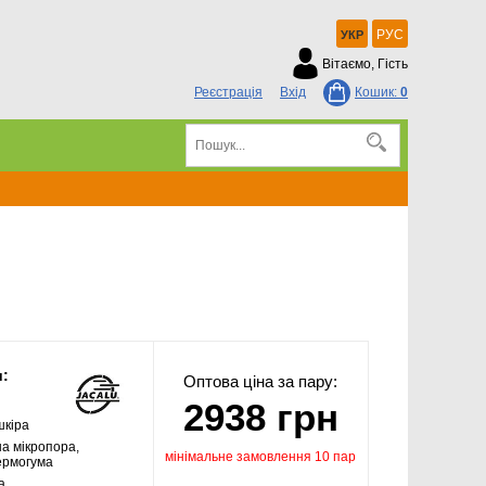
РУС
УКР
Вітаємо, Гість
Реєстрація
Вхід
Кошик:
0
и:
Оптова ціна за пару:
2938 грн
шкіра
а мікропора,
мінімальне замовлення 10 пар
ермогума
а