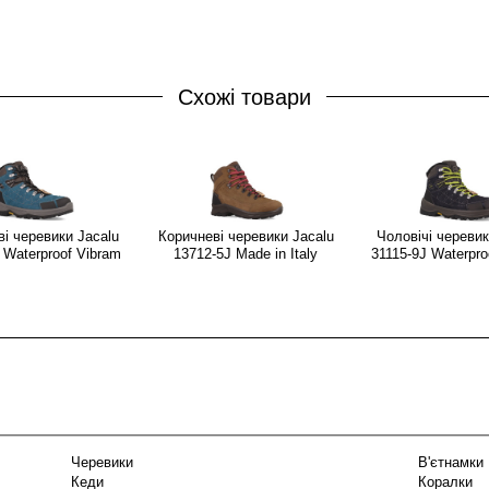
Схожі товари
ві черевики Jacalu
Коричневі черевики Jacalu
Чоловічі черевик
 Waterproof Vibram
13712-5J Made in Italy
31115-9J Waterpro
Черевики
В'єтнамки
Кеди
Коралки