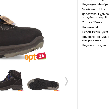
Підкладка:
Мембра
Мембрана:
J-Tex
Додатково:
Будь ла
вказуйте розмір Ва
Устілка:
З'ємна
Повнота:
M
Сезон:
Весна, Демі
Призначення:
Для 
використання
Підйом:
середній
❭