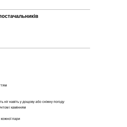
 постачальників
ттям
ь ніг навіть у дощову або сніжну погоду
унтом і камінням
ь кожної пари