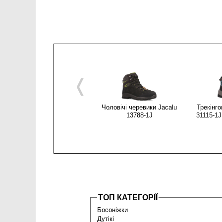
❬
Чоловічі черевики Jacalu
Трекінго
13788-1J
31115-1J
ТОП КАТЕГОРІЇ
Босоніжки
Дутікі