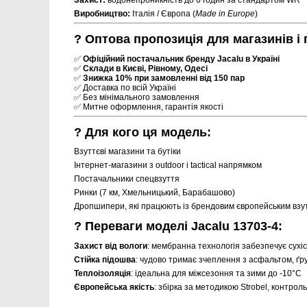
Виробництво:
Італія / Європа (
Made in Europe
)
? Оптова пропозиція для магазинів і
✅
Офіційний постачальник бренду Jacalu в Україні
✅
Склади в Києві, Рівному, Одесі
✅
Знижка 10% при замовленні від 150 пар
✅ Доставка по всій Україні
✅ Без мінімального замовлення
✅ Митне оформлення, гарантія якості
? Для кого ця модель:
Взуттєві магазини та бутіки
Інтернет-магазини з outdoor і tactical напрямком
Постачальники спецвзуття
Ринки (7 км, Хмельницький, Барабашово)
Дропшипери, які працюють із брендовим європейським взу
? Переваги моделі Jacalu 13703-4:
Захист від вологи
: мембранна технологія забезпечує сухіст
Стійка підошва
: чудово тримає зчеплення з асфальтом, ґр
Теплоізоляція
: ідеальна для міжсезоння та зими до -10°C
Європейська якість
: збірка за методикою Strobel, контрол