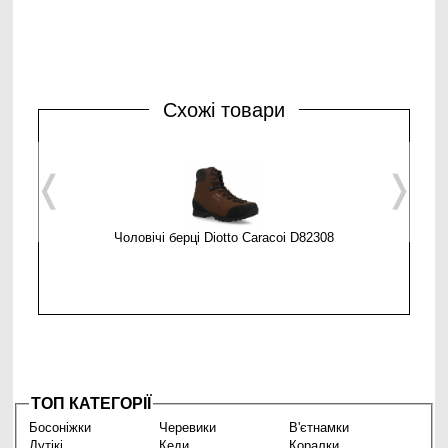
Схожі товари
❬
❭
Чоловічі берці Diotto Caracoi D82308
Чоловічі
ТОП КАТЕГОРІЇ
Босоніжки
Черевики
В'єтнамки
Дутікі
Кеди
Коралки