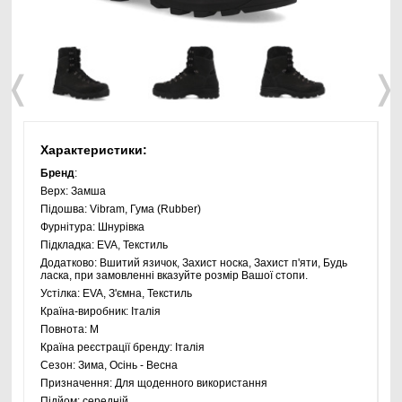
❬
❭
Характеристики:
Бренд
:
Верх:
Замша
Підошва:
Vibram, Гума (Rubber)
Фурнітура:
Шнурівка
Підкладка:
EVA, Текстиль
Додатково:
Вшитий язичок, Захист носка, Захист п'яти, Будь
ласка, при замовленні вказуйте розмір Вашої стопи.
Устілка:
EVA, З'ємна, Текстиль
Країна-виробник:
Італія
Повнота:
M
Країна реєстрації бренду:
Італія
Сезон:
Зима, Осінь - Весна
Призначення:
Для щоденного використання
Підйом:
середній