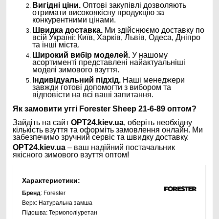
Вигідні ціни.
Оптові закупівлі дозволяють
отримати високоякісну продукцію за
конкурентними цінами.
Швидка доставка.
Ми здійснюємо доставку по
всій Україні: Київ, Харків, Львів, Одеса, Дніпро
та інші міста.
Широкий вибір моделей.
У нашому
асортименті представлені найактуальніші
моделі зимового взуття.
Індивідуальний підхід.
Наші менеджери
завжди готові допомогти з вибором та
відповісти на всі ваші запитання.
Як замовити уггі Forester Sheep 21-6-89 оптом?
Зайдіть на сайт
OPT24.kiev.ua
, оберіть необхідну
кількість взуття та оформіть замовлення онлайн. Ми
забезпечимо зручний сервіс та швидку доставку.
OPT24.kiev.ua
– ваш надійний постачальник
якісного зимового взуття оптом!
Характеристики:
Бренд
: Forester
Верх:
Натуральна замша
Підошва:
Термополіуретан