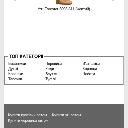
Уггі Forester 5005-611 (жовтий)
ТОП КАТЕГОРІЇ
Босоніжки
Черевики
В'єтнамки
Дутікі
Кеди
Коралки
Кросівки
Взуття
Чоботи
Тапочки
Туфлі
Купити кросівки оптом
Купити угі оптом
Купити черевики оптом