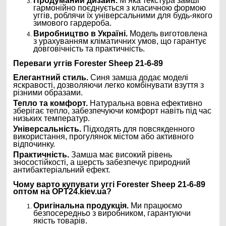
Продуманий дизайн.
М’яка текстура замші
гармонійно поєднується з класичною формою
уггів, роблячи їх універсальними для будь-якого
зимового гардероба.
Виробництво в Україні.
Модель виготовлена
з урахуванням кліматичних умов, що гарантує
довговічність та практичність.
Переваги уггів Forester Sheep 21-6-89
Елегантний стиль.
Синя замша додає моделі
яскравості, дозволяючи легко комбінувати взуття з
різними образами.
Тепло та комфорт.
Натуральна вовна ефективно
зберігає тепло, забезпечуючи комфорт навіть під час
низьких температур.
Універсальність.
Підходять для повсякденного
використання, прогулянок містом або активного
відпочинку.
Практичність.
Замша має високий рівень
зносостійкості, а шерсть забезпечує природний
антибактеріальний ефект.
Чому варто купувати уггі Forester Sheep 21-6-89
оптом на OPT24.kiev.ua?
Оригінальна продукція.
Ми працюємо
безпосередньо з виробником, гарантуючи
якість товарів.