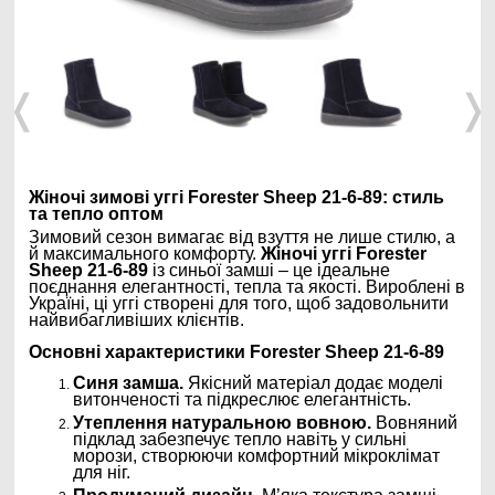
❬
❭
Жіночі зимові уггі Forester Sheep 21-6-89: стиль
та тепло оптом
Зимовий сезон вимагає від взуття не лише стилю, а
й максимального комфорту.
Жіночі уггі Forester
Sheep 21-6-89
із синьої замші – це ідеальне
поєднання елегантності, тепла та якості. Вироблені в
Україні, ці уггі створені для того, щоб задовольнити
найвибагливіших клієнтів.
Основні характеристики Forester Sheep 21-6-89
Синя замша.
Якісний матеріал додає моделі
витонченості та підкреслює елегантність.
Утеплення натуральною вовною.
Вовняний
підклад забезпечує тепло навіть у сильні
морози, створюючи комфортний мікроклімат
для ніг.