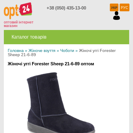
+38 (050) 435-13-00
РУС
УКР
оптовий інтернет
магазин
Каталог товарів
Головна
»
Жіноче взуття
»
Чоботи
»
Жіночі уггі Forester
Sheep 21-6-89
Жіночі уггі Forester Sheep 21-6-89 оптом