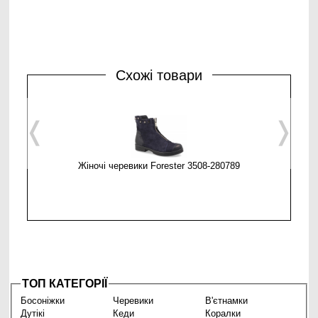
Схожі товари
❬
❭
Жіночі черевики Forester 3508-280789
Жіночі че
ТОП КАТЕГОРІЇ
Босоніжки
Черевики
В'єтнамки
Дутікі
Кеди
Коралки