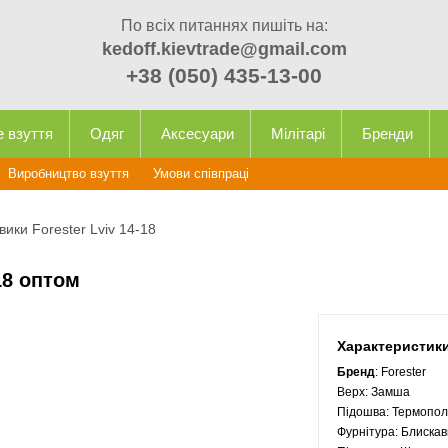
По всіх питаннях пишіть на:
kedoff.kievtrade@gmail.com
+38 (050) 435-13-00
е взуття
Одяг
Аксесуари
Мілітарі
Бренди
Виробництво взуття
Умови співпраці
вики Forester Lviv 14-18
18 оптом
Характеристик
Бренд
: Forester
Верх:
Замша
Підошва:
Термопол
Фурнітура:
Блискав