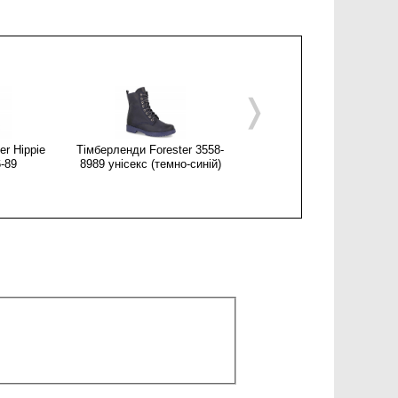
❭
er Hippie
Тімберленди Forester 3558-
Жіночі черевики Forester
6-89
8989 унісекс (темно-синій)
AA500101-27