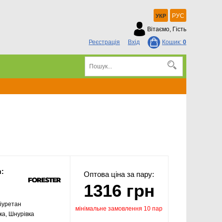
РУС
УКР
Вітаємо, Гість
Реєстрація
Вхід
Кошик:
0
и:
Оптова ціна за пару:
1316 грн
іуретан
мінімальне замовлення 10 пар
ка, Шнурівка