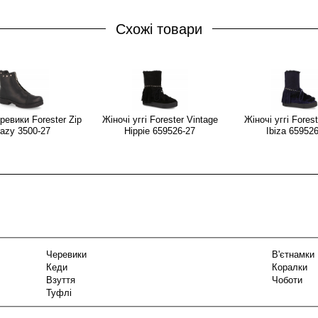
Схожі товари
ревики Forester Zip
Жіночі уггі Forester Vintage
Жіночі уггі Forest
razy 3500-27
Hippie 659526-27
Ibiza 65952
Черевики
В'єтнамки
Кеди
Коралки
Взуття
Чоботи
Туфлі