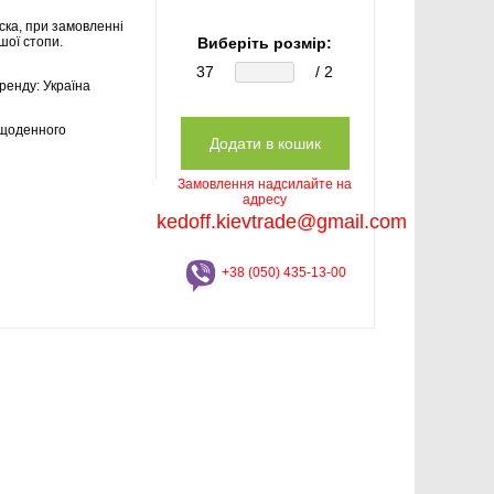
ска, при замовленні
шої стопи.
Виберіть розмір:
37
/ 2
бренду:
Україна
щоденного
Замовлення надсилайте на
адресу
kedoff.kievtrade@gmail.com
+38 (050) 435-13-00