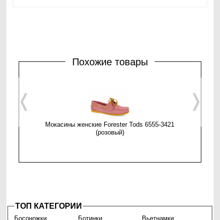
Похожие товары
❬
❭
Мокасины женские Forester Tods 6555-3421
Мокасины
(розовый)
ТОП КАТЕГОРИИ
Босоножки
Ботинки
Вьетнамки