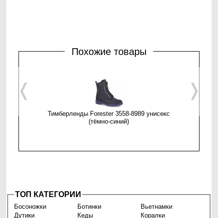
Похожие товары
❬
❭
Тимберленды Forester 3558-8989 унисекс
Женски
(тёмно-синий)
ТОП КАТЕГОРИИ
Босоножки
Ботинки
Вьетнамки
Дутики
Кеды
Коралки